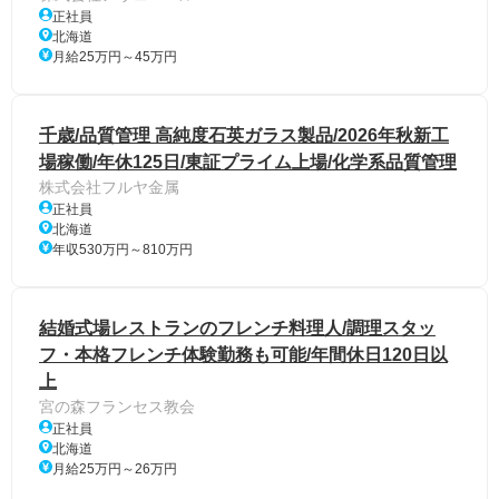
正社員
北海道
月給25万円～45万円
千歳/品質管理 高純度石英ガラス製品/2026年秋新工
場稼働/年休125日/東証プライム上場/化学系品質管理
株式会社フルヤ金属
正社員
北海道
年収530万円～810万円
結婚式場レストランのフレンチ料理人/調理スタッ
フ・本格フレンチ体験勤務も可能/年間休日120日以
上
宮の森フランセス教会
正社員
北海道
月給25万円～26万円