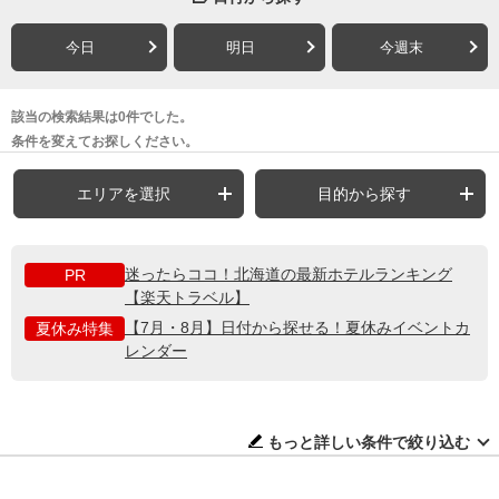
今日
明日
今週末
該当の検索結果は0件でした。
条件を変えてお探しください。
エリアを選択
目的から探す
迷ったらココ！北海道の最新ホテルランキング
PR
【楽天トラベル】
【7月・8月】日付から探せる！夏休みイベントカ
夏休み特集
レンダー
もっと詳しい条件で絞り込む