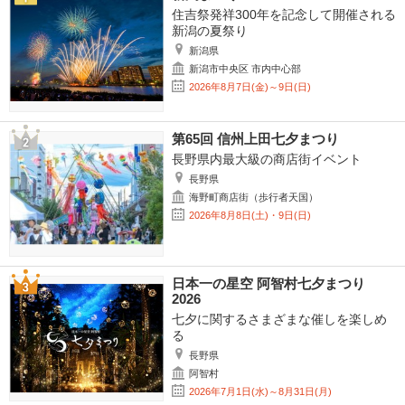
住吉祭発祥300年を記念して開催される
新潟の夏祭り
新潟県
新潟市中央区 市内中心部
2026年8月7日(金)～9日(日)
第65回 信州上田七夕まつり
長野県内最大級の商店街イベント
長野県
海野町商店街（歩行者天国）
2026年8月8日(土)・9日(日)
日本一の星空 阿智村七夕まつり
2026
七夕に関するさまざまな催しを楽しめ
る
長野県
阿智村
2026年7月1日(水)～8月31日(月)