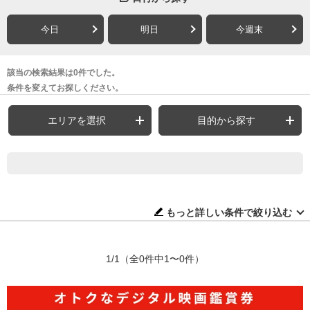
今日
明日
今週末
該当の検索結果は0件でした。
条件を変えてお探しください。
エリアを選択
目的から探す
もっと詳しい条件で絞り込む
1/1
（全0件中1〜0件）