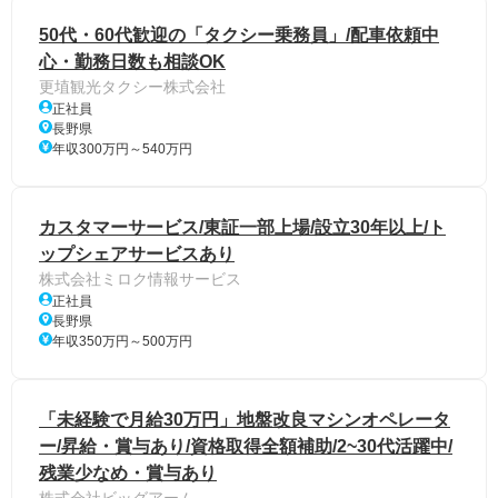
50代・60代歓迎の「タクシー乗務員」/配車依頼中
心・勤務日数も相談OK
更埴観光タクシー株式会社
正社員
長野県
年収300万円～540万円
カスタマーサービス/東証一部上場/設立30年以上/ト
ップシェアサービスあり
株式会社ミロク情報サービス
正社員
長野県
年収350万円～500万円
「未経験で月給30万円」地盤改良マシンオペレータ
ー/昇給・賞与あり/資格取得全額補助/2~30代活躍中/
残業少なめ・賞与あり
株式会社ビッグアーム