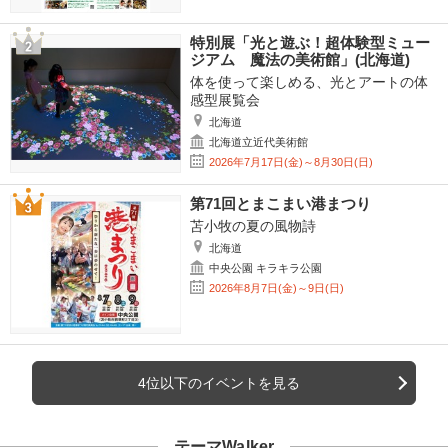
特別展「光と遊ぶ！超体験型ミュー
ジアム 魔法の美術館」(北海道)
体を使って楽しめる、光とアートの体
感型展覧会
北海道
北海道立近代美術館
2026年7月17日(金)～8月30日(日)
第71回とまこまい港まつり
苫小牧の夏の風物詩
北海道
中央公園 キラキラ公園
2026年8月7日(金)～9日(日)
4位以下のイベントを見る
テーマWalker