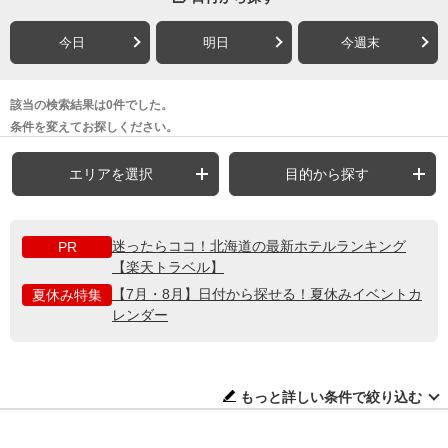
今日
明日
今週末
該当の検索結果は0件でした。
条件を変えてお探しください。
エリアを選択
目的から探す
迷ったらココ！北海道の最新ホテルランキング
PR
【楽天トラベル】
【7月・8月】日付から探せる！夏休みイベントカ
夏休み特集
レンダー
もっと詳しい条件で絞り込む