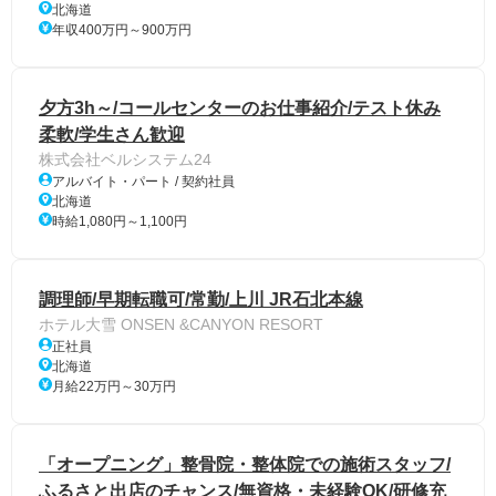
北海道
年収400万円～900万円
夕方3h～/コールセンターのお仕事紹介/テスト休み
柔軟/学生さん歓迎
株式会社ベルシステム24
アルバイト・パート / 契約社員
北海道
時給1,080円～1,100円
調理師/早期転職可/常勤/上川 JR石北本線
ホテル大雪 ONSEN &CANYON RESORT
正社員
北海道
月給22万円～30万円
「オープニング」整骨院・整体院での施術スタッフ/
ふるさと出店のチャンス/無資格・未経験OK/研修充