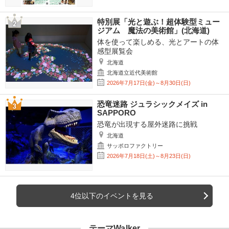
特別展「光と遊ぶ！超体験型ミュー
ジアム 魔法の美術館」(北海道)
体を使って楽しめる、光とアートの体
感型展覧会
北海道
北海道立近代美術館
2026年7月17日(金)～8月30日(日)
恐竜迷路 ジュラシックメイズ in
SAPPORO
恐竜が出現する屋外迷路に挑戦
北海道
サッポロファクトリー
2026年7月18日(土)～8月23日(日)
4位以下のイベントを見る
テーマWalker