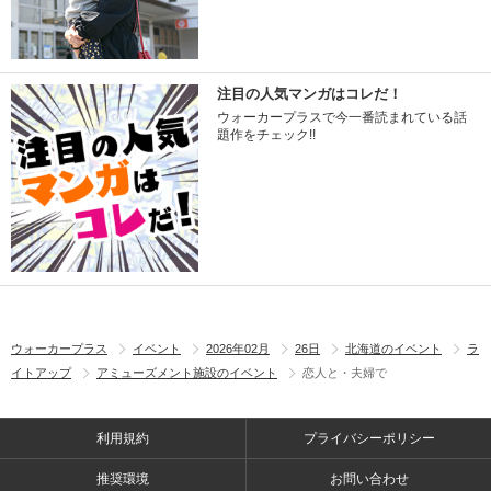
注目の人気マンガはコレだ！
ウォーカープラスで今一番読まれている話
題作をチェック!!
ウォーカープラス
イベント
2026年02月
26日
北海道のイベント
ラ
イトアップ
アミューズメント施設のイベント
恋人と・夫婦で
利用規約
プライバシーポリシー
推奨環境
お問い合わせ