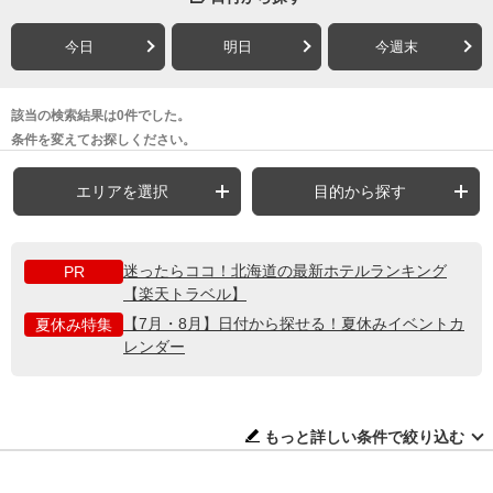
今日
明日
今週末
該当の検索結果は0件でした。
条件を変えてお探しください。
エリアを選択
目的から探す
迷ったらココ！北海道の最新ホテルランキング
PR
【楽天トラベル】
【7月・8月】日付から探せる！夏休みイベントカ
夏休み特集
レンダー
もっと詳しい条件で絞り込む