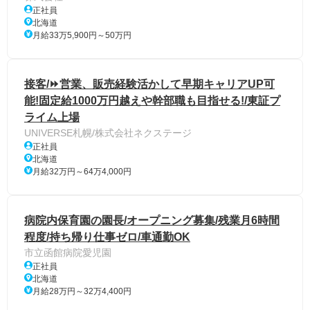
正社員
北海道
月給33万5,900円～50万円
接客/⏩️営業、販売経験活かして早期キャリアUP可
能!固定給1000万円越えや幹部職も目指せる!/東証プ
ライム上場
UNIVERSE札幌/株式会社ネクステージ
正社員
北海道
月給32万円～64万4,000円
病院内保育園の園長/オープニング募集/残業月6時間
程度/持ち帰り仕事ゼロ/車通勤OK
市立函館病院愛児園
正社員
北海道
月給28万円～32万4,400円