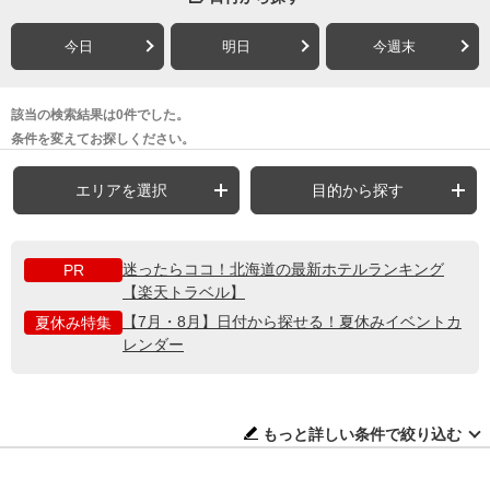
今日
明日
今週末
該当の検索結果は0件でした。
条件を変えてお探しください。
エリアを選択
目的から探す
迷ったらココ！北海道の最新ホテルランキング
PR
【楽天トラベル】
【7月・8月】日付から探せる！夏休みイベントカ
夏休み特集
レンダー
もっと詳しい条件で絞り込む