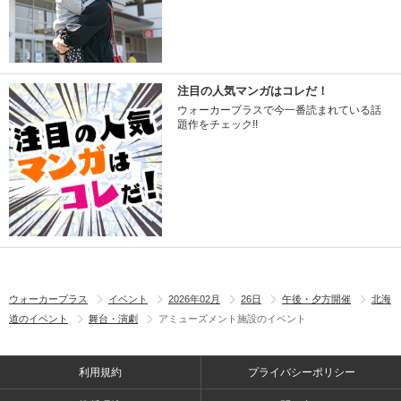
注目の人気マンガはコレだ！
ウォーカープラスで今一番読まれている話
題作をチェック!!
ウォーカープラス
イベント
2026年02月
26日
午後・夕方開催
北海
道のイベント
舞台・演劇
アミューズメント施設のイベント
利用規約
プライバシーポリシー