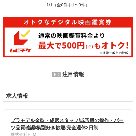
1/1
（全0件中1〜0件）
注目情報
求人情報
プラモデル金型・成形スタッフ/成形機の操作・パー
ツ品質確認/模型好き歓迎/完全週休2日制
株式会社ELM