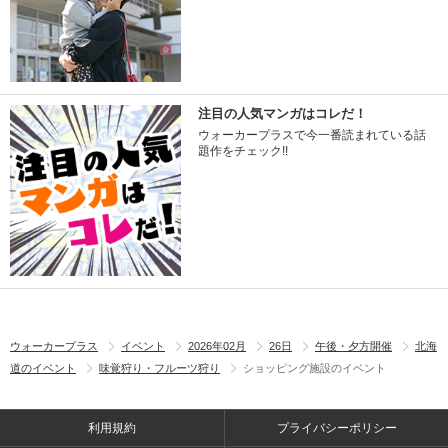
注目の人気マンガはコレだ！
ウォーカープラスで今一番読まれている話
題作をチェック!!
ウォーカープラス
イベント
2026年02月
26日
午後・夕方開催
北海
道のイベント
味覚狩り・フルーツ狩り
ショッピング施設のイベント
利用規約
プライバシーポリシー