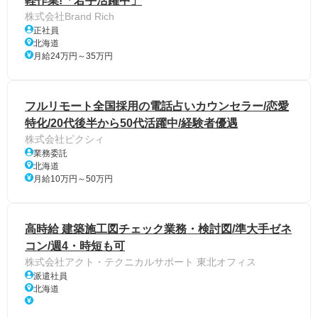
軽作業!「若手活躍中」
株式会社Brand Rich
正社員
北海道
月給24万円～35万円
フルリモート全国採用の電話占いカウンセラー/恋愛
特化/20代後半から50代活躍中/経験者優遇
株式会社ピクシィ
業務委託
北海道
月給10万円～50万円
高時給 建築施工図チェック業務・検討図/準大手ゼネ
コン/週4・時短も可
株式会社アクト・テクニカルサポート 東北オフィス
派遣社員
北海道