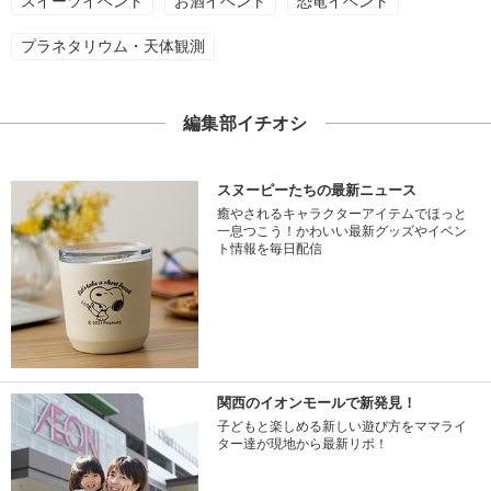
スイーツイベント
お酒イベント
恐竜イベント
プラネタリウム・天体観測
編集部イチオシ
スヌーピーたちの最新ニュース
癒やされるキャラクターアイテムでほっと
一息つこう！かわいい最新グッズやイベン
ト情報を毎日配信
関西のイオンモールで新発見！
子どもと楽しめる新しい遊び方をママライ
ター達が現地から最新リポ！