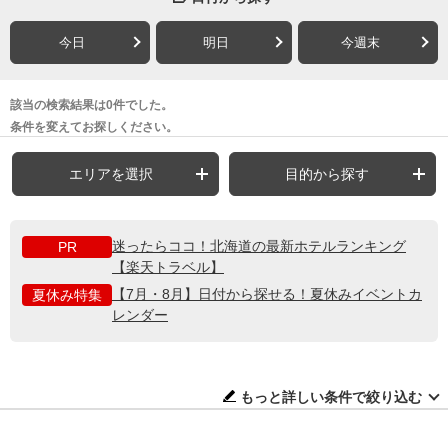
今日
明日
今週末
該当の検索結果は0件でした。
条件を変えてお探しください。
エリアを選択
目的から探す
迷ったらココ！北海道の最新ホテルランキング
PR
【楽天トラベル】
【7月・8月】日付から探せる！夏休みイベントカ
夏休み特集
レンダー
もっと詳しい条件で絞り込む