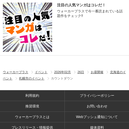
注目の人気マンガはコレだ！
ウォーカープラスで今一番読まれている話
題作をチェック!!
ウォーカープラス
イベント
2026年02月
26日
お昼開催
北海道のイ
ベント
札幌市のイベント
カウントダウン
利用規約
プライバシーポリシー
推奨環境
お問い合わせ
ウォーカープラスとは
Webプッシュ通知について
プレスリリース・情報提供
媒体資料