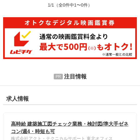
1/1
（全0件中1〜0件）
注目情報
求人情報
高時給 建築施工図チェック業務・検討図/準大手ゼネ
コン/週4・時短も可
株式会社アクト・テクニカルサポート 東北オフィス