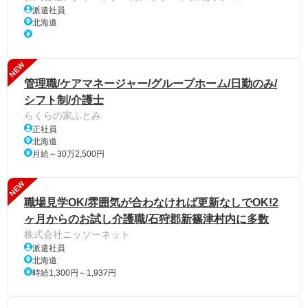
派遣社員
北海道
NEW
管理職/ケアマネージャー/グループホーム/日勤のみ/
シフト制/介護士
らくらの家ふとみ
正社員
北海道
月給～30万2,500円
NEW
職場見学OK/雰囲気が合わなければ更新なしでOK!2
ヶ月からのお試し介護職/石狩郡新篠津村内に多数
株式会社ニッソーネット
派遣社員
北海道
時給1,300円～1,937円