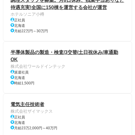
調理スタッフを募集。月8日休み、残業手当ありなど
待遇充実!全国に150棟を運営する会社が運営
ホテルソニア小樽
正社員
北海道
月給22万円～30万円
半導体製品の製造・検査/3交替/土日祝休み/車通勤
OK
株式会社ワールドインテック
派遣社員
北海道
時給1,500円
電気主任技術者
株式会社ザイマックス
正社員
北海道
月給23万2,000円～40万円