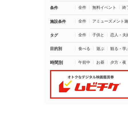
全件
無料イベント
終
条件
全件
アミューズメント
施設条件
全件
子供と
恋人・夫
タグ
目的別
食べる
遊ぶ
観る・学
時間別
午前中
お昼
夕方・夜