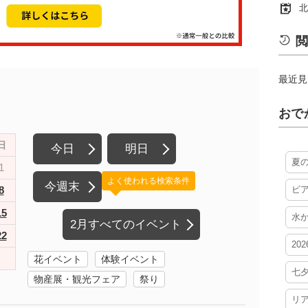
北
閲
最近見
おで
日
今日
明日
夏
1
よく使われる検索条件
今週末
8
ビ
15
水
2月すべてのイベント
22
20
花イベント
体験イベント
七
物産展・観光フェア
祭り
リ