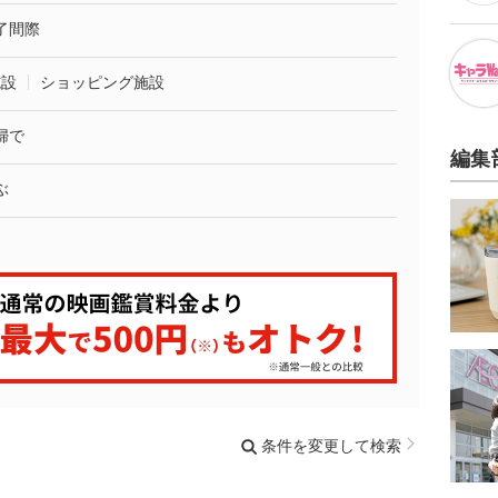
了間際
施設
ショッピング施設
婦で
編集
ぶ
条件を変更して検索