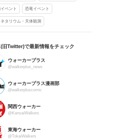
酒イベント
恐竜イベント
ラネタリウム・天体観測
X(旧Twitter)で最新情報をチェック
ウォーカープラス
@walkerplus_news
ウォーカープラス漫画部
@walkerpluscomic
関西ウォーカー
@KansaiWalkers
東海ウォーカー
@TokaiWalkers