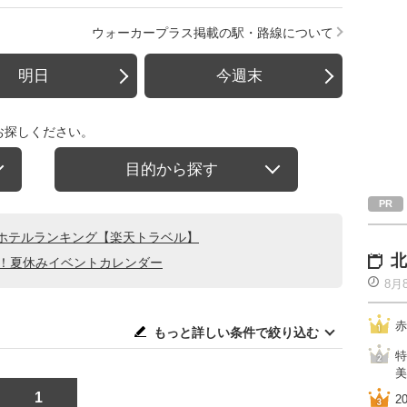
ウォーカープラス掲載の駅・路線について
明日
今週末
お探しください。
目的から探す
ホテルランキング【楽天トラベル】
北
る！夏休みイベントカレンダー
8月
赤
もっと詳しい条件で絞り込む
特
美
1
2