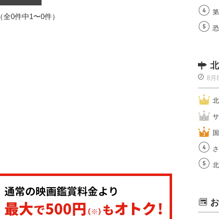
第
1（全0件中1〜0件）
恐
北
8月
北
サ
国
さ
北
お