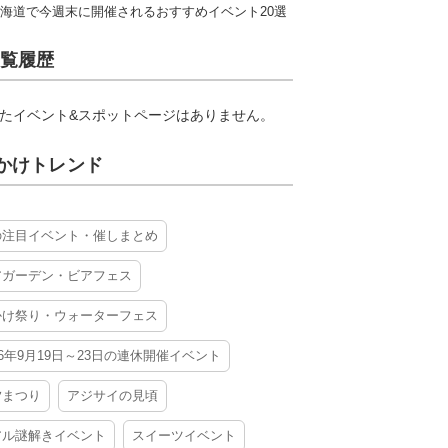
海道で今週末に開催されるおすすめイベント20選
覧履歴
たイベント&スポットページはありません。
かけトレンド
の注目イベント・催しまとめ
アガーデン・ビアフェス
かけ祭り・ウォーターフェス
26年9月19日～23日の連休開催イベント
夕まつり
アジサイの見頃
アル謎解きイベント
スイーツイベント