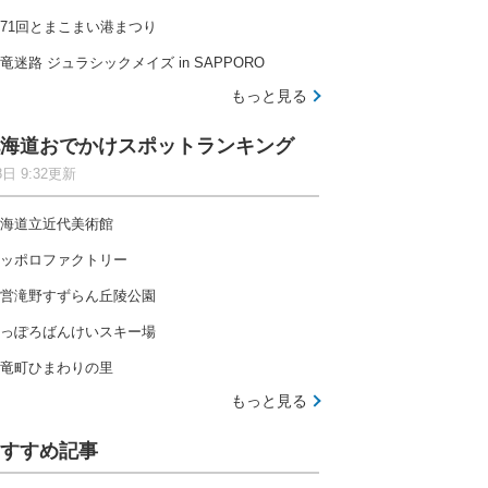
71回とまこまい港まつり
竜迷路 ジュラシックメイズ in SAPPORO
もっと見る
海道おでかけスポットランキング
8日 9:32更新
海道立近代美術館
ッポロファクトリー
営滝野すずらん丘陵公園
っぽろばんけいスキー場
竜町ひまわりの里
もっと見る
すすめ記事