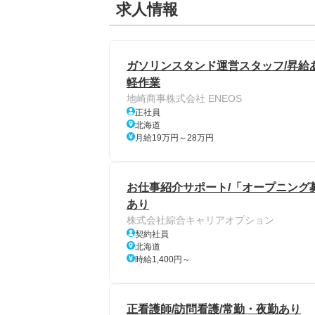
求人情報
ガソリンスタンド運営スタッフ/昇給あ
軽作業
地崎商事株式会社 ENEOS
正社員
北海道
月給19万円～28万円
お仕事紹介サポート/「オープニング募
あり
株式会社綜合キャリアオプション
契約社員
北海道
時給1,400円～
正看護師/訪問看護/常勤・夜勤あり