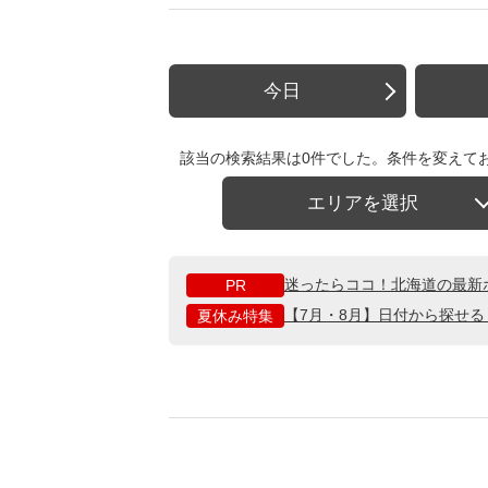
今日
該当の検索結果は0件でした。条件を変えて
エリアを選択
迷ったらココ！北海道の最新
PR
【7月・8月】日付から探せ
夏休み特集