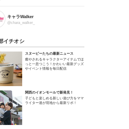
キャラWalker
@chara_walker_
部イチオシ
スヌーピーたちの最新ニュース
癒やされるキャラクターアイテムでほ
っと一息つこう！かわいい最新グッズ
やイベント情報を毎日配信
関西のイオンモールで新発見！
子どもと楽しめる新しい遊び方をママ
ライター達が現地から最新リポ！