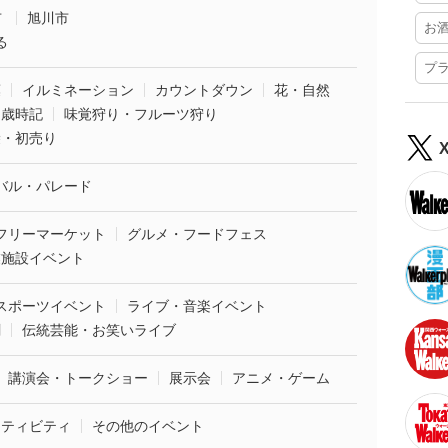
市
旭川市
お
る
プ
葉
イルミネーション
カウントダウン
花・自然
・歳時記
味覚狩り・フルーツ狩り
袋・初売り
バル・パレード
フリーマーケット
グルメ・フードフェス
業施設イベント
スポーツイベント
ライブ・音楽イベント
劇
伝統芸能・お笑いライブ
講演会・トークショー
展示会
アニメ・ゲーム
クティビティ
その他のイベント