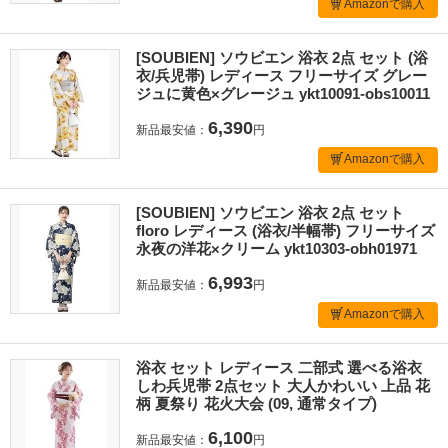
Amazonで購入
[SOUBIEN] ソウビエン 浴衣 2点 セット (浴
衣/兵児帯) レディース フリーサイズ グレー
ジュに黄色×グレージュ ykt10091-obs10011
6,390
新品最安値：
円
Amazonで購入
[SOUBIEN] ソウビエン 浴衣 2点 セット
floro レディース (浴衣/半幅帯) フリーサイズ
永夜の洋花×クリーム ykt10303-obh01971
6,993
新品最安値：
円
Amazonで購入
浴衣 セット レディース 二部式 選べる浴衣
しわ兵児帯 2点セット 大人かわいい 上品 花
柄 夏祭り 花火大会 (09, 通常タイプ)
6,100
新品最安値：
円