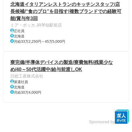
北海道イタリアンレストランのキッチンスタッフ/店
長候補/“食のプロ”を目指す!複数ブランドでの経験可
能/賞与年3回
ミア・ボッカ JR琴似駅前店
正社員
北海道
月給33万2,250円～45万5,000円
寮完備/半導体デバイスの製造/寮費無料/残業少な
め/40～50代活躍中/給与前渡しOK
日総工産株式会社
派遣社員
北海道
月給30万4,000円
Sponsored by