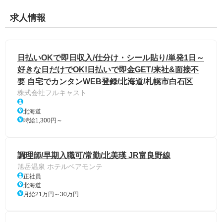
求人情報
日払いOKで即日収入/仕分け・シール貼り/単発1日～
好きな日だけでOK!日払いで即金GET/来社&面接不
要 自宅でカンタンWEB登録/北海道/札幌市白石区
株式会社フルキャスト
北海道
時給1,300円～
調理師/早期入職可/常勤/北美瑛 JR富良野線
旭岳温泉 ホテルベアモンテ
正社員
北海道
月給21万円～30万円