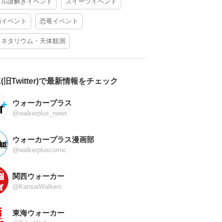
アル謎解きイベント
スイーツイベント
酒イベント
恐竜イベント
ラネタリウム・天体観測
X(旧Twitter)で最新情報をチェック
ウォーカープラス
@walkerplus_news
ウォーカープラス漫画部
@walkerpluscomic
関西ウォーカー
@KansaiWalkers
東海ウォーカー