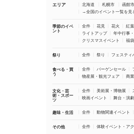
エリア
北海道
札幌市
函館
→全国のイベント一覧を見
全件
花見
花火
紅
季節のイベ
ント
ライトアップ
年中行事
クリスマスイベント
福
全件
祭り
フェスティ
祭り
全件
バーゲンセール
食べる・買
う
物産展・観光フェア
商
全件
美術展・博物展
文化・芸
術・スポー
映画イベント
舞台・演
ツ
全件
動物関連イベント
趣味・生活
全件
体験イベント・ア
その他