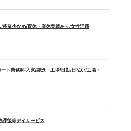
し/残業少なめ/育休・産休実績あり/女性活躍
ト業務/即入寮/製造・工場/日勤/日払い/工場・
放課後等デイサービス