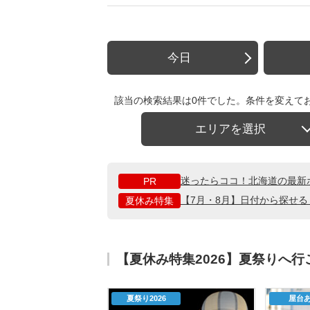
今日
該当の検索結果は0件でした。条件を変えて
エリアを選択
迷ったらココ！北海道の最新
PR
【7月・8月】日付から探せ
夏休み特集
【夏休み特集2026】夏祭りへ
夏祭り2026
屋台