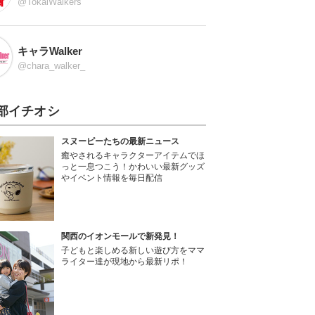
@TokaiWalkers
キャラWalker
@chara_walker_
部イチオシ
スヌーピーたちの最新ニュース
癒やされるキャラクターアイテムでほ
っと一息つこう！かわいい最新グッズ
やイベント情報を毎日配信
関西のイオンモールで新発見！
子どもと楽しめる新しい遊び方をママ
ライター達が現地から最新リポ！