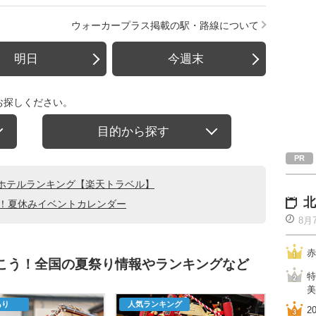
ウォーカープラス掲載の駅・路線について
明日
今週末
お探しください。
目的から探す
ホテルランキング【楽天トラベル】
北
る！夏休みイベントカレンダー
8月
赤
行こう！全国の夏祭り情報やランキングなど
特
美
あり
人気ランキング
2