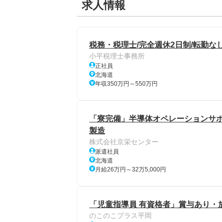
求人情報
税務・税理士/完全週休2日制/転勤な
小平税理士事務所
正社員
北海道
年収350万円～550万円
「寮完備」半導体オペレーションサポー
製造
株式会社京栄センター
派遣社員
北海道
月給26万円～32万5,000円
「児童指導員 有資格者」賞与あり・
のこのこプラス平岡