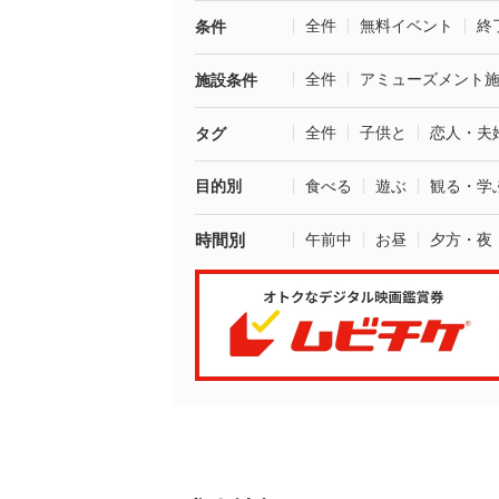
全件
無料イベント
終
条件
全件
アミューズメント
施設条件
全件
子供と
恋人・夫
タグ
目的別
食べる
遊ぶ
観る・学
時間別
午前中
お昼
夕方・夜