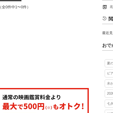
1（全0件中1〜0件）
北
閲
最近見
おで
夏
ビ
水
20
七