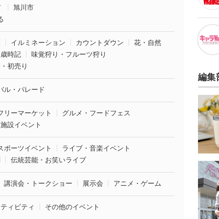
市
旭川市
る
葉
イルミネーション
カウントダウン
花・自然
・歳時記
味覚狩り・フルーツ狩り
袋・初売り
編集
バル・パレード
フリーマーケット
グルメ・フードフェス
業施設イベント
スポーツイベント
ライブ・音楽イベント
劇
伝統芸能・お笑いライブ
講演会・トークショー
展示会
アニメ・ゲーム
クティビティ
その他のイベント