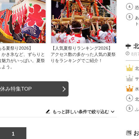
恐
あ
ト
北
る夏祭り2026】
【人気夏祭りランキング2026】
、かき氷など、ずらりと
アクセス数の多かった人気の夏祭
8月
は魅力がいっぱい。夏祭
りをランキングでご紹介！
しよう。
北
サ
休み特集TOP
水
北
ふ
もっと詳しい条件で絞り込む
お
1