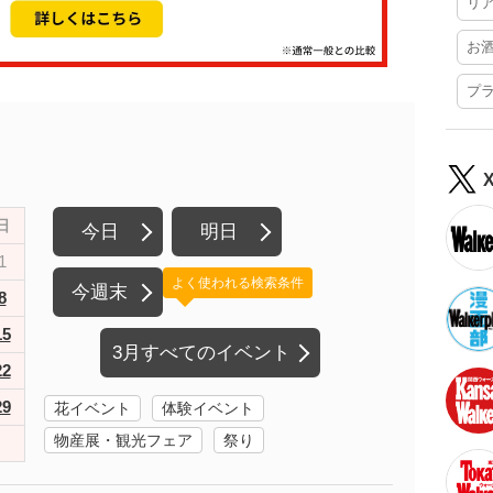
リ
お
プ
日
今日
明日
1
よく使われる検索条件
今週末
8
15
3月すべてのイベント
22
29
花イベント
体験イベント
物産展・観光フェア
祭り