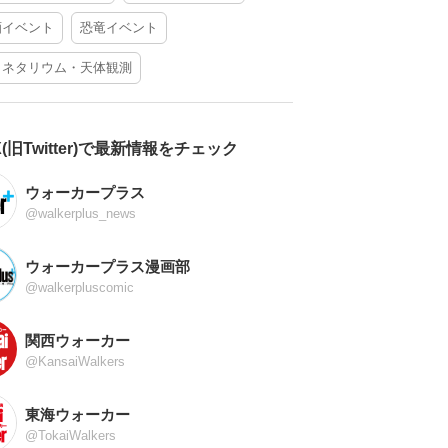
酒イベント
恐竜イベント
ラネタリウム・天体観測
X(旧Twitter)で最新情報をチェック
ウォーカープラス
@walkerplus_news
ウォーカープラス漫画部
@walkerpluscomic
関西ウォーカー
@KansaiWalkers
東海ウォーカー
@TokaiWalkers