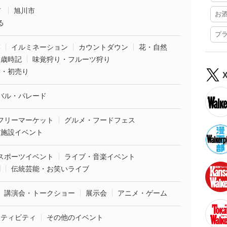
市
旭川市
お
る
プ
葉
イルミネーション
カウントダウン
花・自然
・歳時記
味覚狩り・フルーツ狩り
袋・初売り
バル・パレード
フリーマーケット
グルメ・フードフェス
業施設イベント
スポーツイベント
ライブ・音楽イベント
劇
伝統芸能・お笑いライブ
講演会・トークショー
展示会
アニメ・ゲーム
クティビティ
その他のイベント