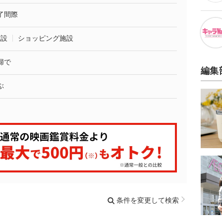
了間際
施設
ショッピング施設
婦で
編集
ぶ
条件を変更して検索