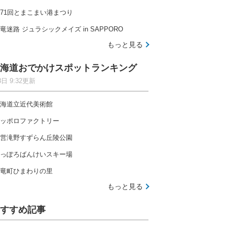
71回とまこまい港まつり
竜迷路 ジュラシックメイズ in SAPPORO
もっと見る
海道おでかけスポットランキング
8日 9:32更新
海道立近代美術館
ッポロファクトリー
営滝野すずらん丘陵公園
っぽろばんけいスキー場
竜町ひまわりの里
もっと見る
すすめ記事