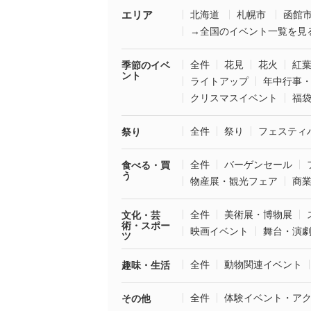
エリア
北海道
札幌市
函館
→全国のイベント一覧を見
全件
花見
花火
紅
季節のイベ
ント
ライトアップ
年中行事
クリスマスイベント
福
全件
祭り
フェスティ
祭り
全件
バーゲンセール
食べる・買
う
物産展・観光フェア
商
全件
美術展・博物展
文化・芸
術・スポー
映画イベント
舞台・演
ツ
全件
動物関連イベント
趣味・生活
全件
体験イベント・ア
その他