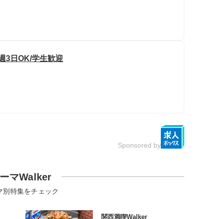
週3日OK/学生歓迎
Sponsored by
ーマWalker
マ別特集をチェック
関西満喫Walker