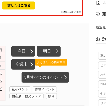
北
閲
最近見
おで
日
今日
明日
夏
1
よく使われる検索条件
今週末
8
ビ
15
水
3月すべてのイベント
22
20
29
花イベント
体験イベント
七
物産展・観光フェア
祭り
リ