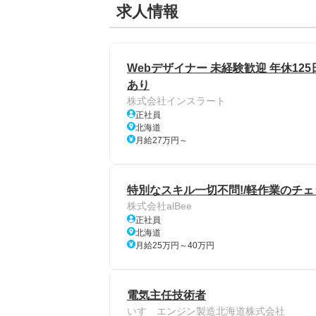
求人情報
Webデザイナー 未経験歓迎 年休125
あり
株式会社インスラート
正社員
北海道
月給27万円～
特別なスキル一切不問!/軽作業のチェ
株式会社alBee
正社員
北海道
月給25万円～40万円
電気主任技術者
いすゞエンジン製造北海道株式会社