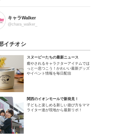
キャラWalker
@chara_walker_
部イチオシ
スヌーピーたちの最新ニュース
癒やされるキャラクターアイテムでほ
っと一息つこう！かわいい最新グッズ
やイベント情報を毎日配信
関西のイオンモールで新発見！
子どもと楽しめる新しい遊び方をママ
ライター達が現地から最新リポ！