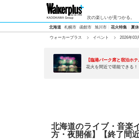
次の楽しいが見つかる。
北海道
札幌市
函館市
旭川市
花火特集
夏休
ウォーカープラス
イベント
2026年03
【臨港パーク席と宿泊ホテ
花火を間近で堪能できる！
北海道のライブ・音楽イベ
方・夜開催】【終了間