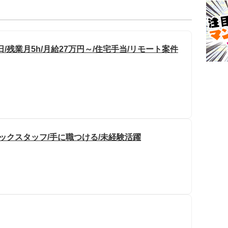
日/残業月5h/月給27万円～/住宅手当/リモート案件
ックスタッフ/手に職つける/未経験活躍