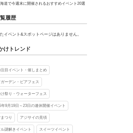
海道で今週末に開催されるおすすめイベント20選
覧履歴
たイベント&スポットページはありません。
かけトレンド
の注目イベント・催しまとめ
アガーデン・ビアフェス
かけ祭り・ウォーターフェス
26年9月19日～23日の連休開催イベント
夕まつり
アジサイの見頃
アル謎解きイベント
スイーツイベント