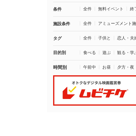
全件
無料イベント
終
条件
全件
アミューズメント
施設条件
全件
子供と
恋人・夫
タグ
目的別
食べる
遊ぶ
観る・学
時間別
午前中
お昼
夕方・夜