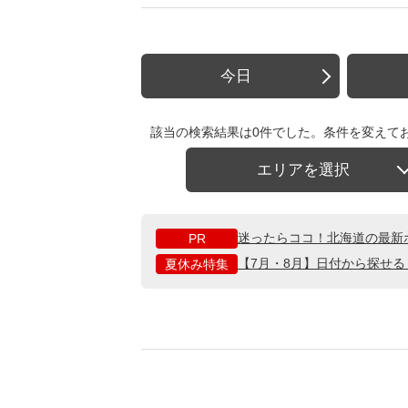
今日
該当の検索結果は0件でした。条件を変えて
エリアを選択
迷ったらココ！北海道の最新
PR
【7月・8月】日付から探せ
夏休み特集