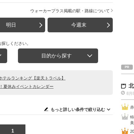
ウォーカープラス掲載の駅・路線について
明日
今週末
お探しください。
目的から探す
ホテルランキング【楽天トラベル】
北
る！夏休みイベントカレンダー
8月
赤
もっと詳しい条件で絞り込む
特
美
1
2