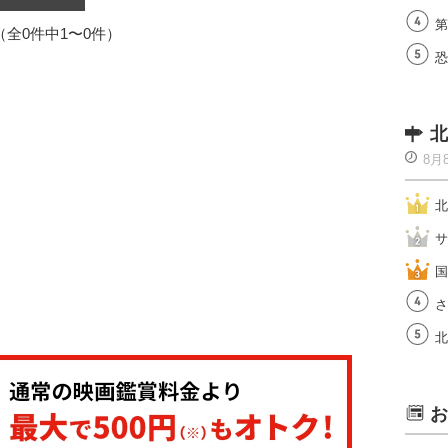
第
1（全0件中1〜0件）
恐
北
8月
北
サ
国
さ
北
お