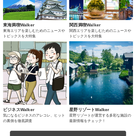
東海満喫Walker
関西満喫Walker
東海エリアを楽しむためのニュースや
関西エリアを楽しむためのニュースや
トピックスを大特集
トピックスを大特集
ビジネスWalker
星野リゾートWalker
気になるビジネスのアレコレ、ヒット
星野リゾートが運営する多彩な施設の
の裏側を徹底調査
最新情報をチェック！