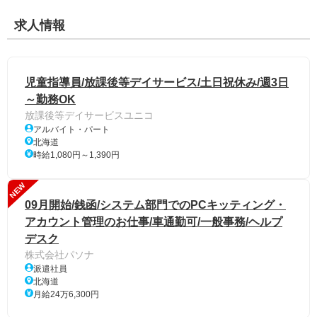
求人情報
児童指導員/放課後等デイサービス/土日祝休み/週3日
～勤務OK
放課後等デイサービスユニコ
アルバイト・パート
北海道
時給1,080円～1,390円
NEW
09月開始/銭函/システム部門でのPCキッティング・
アカウント管理のお仕事/車通勤可/一般事務/ヘルプ
デスク
株式会社パソナ
派遣社員
北海道
月給24万6,300円