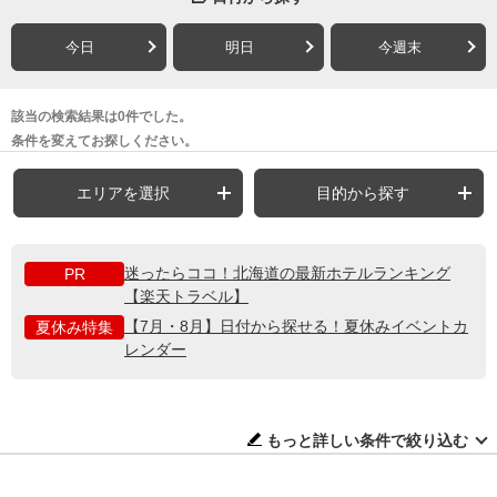
今日
明日
今週末
該当の検索結果は0件でした。
条件を変えてお探しください。
エリアを選択
目的から探す
迷ったらココ！北海道の最新ホテルランキング
PR
【楽天トラベル】
【7月・8月】日付から探せる！夏休みイベントカ
夏休み特集
レンダー
もっと詳しい条件で絞り込む