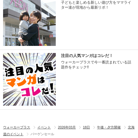
子どもと楽しめる新しい遊び方をママライ
ター達が現地から最新リポ！
注目の人気マンガはコレだ！
ウォーカープラスで今一番読まれている話
題作をチェック!!
ウォーカープラス
イベント
2026年03月
18日
午後・夕方開催
北海
道のイベント
バーゲンセール