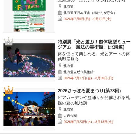
北海道の「楽しい」を赤れんがから
北海道
北海道庁旧本庁舎（赤れんが庁舎）
2026年7月5日(日)～9月12日(土)
特別展「光と遊ぶ！超体験型ミュー
ジアム 魔法の美術館」(北海道)
体を使って楽しめる、光とアートの体
感型展覧会
北海道
北海道立近代美術館
2026年7月17日(金)～8月30日(日)
2026さっぽろ夏まつり(第73回)
ビアガーデンや盆踊りが開催される札
幌の夏の風物詩
北海道
大通公園
2026年7月23日(木)～8月18日(火)