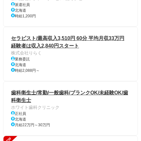
派遣社員
北海道
時給1,200円
セラピスト/最高収入3,510円 60分 平均月収33万円
経験者は収入2,840円スタート
株式会社りらく
業務委託
北海道
時給2,088円～
歯科衛生士/常勤/一般歯科/ブランクOK/未経験OK/歯
科衛生士
ホワイト歯科クリニック
正社員
北海道
月給22万円～30万円
NEW