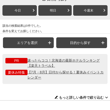
今日
明日
今週末
該当の検索結果は0件でした。
条件を変えてお探しください。
エリアを選択
目的から探す
迷ったらココ！北海道の最新ホテルランキング
PR
【楽天トラベル】
【7月・8月】日付から探せる！夏休みイベントカ
夏休み特集
レンダー
もっと詳しい条件で絞り込む