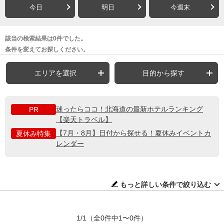
今日
明日
今週末
該当の検索結果は0件でした。
条件を変えてお探しください。
エリアを選択
目的から探す
迷ったらココ！北海道の最新ホテルランキング
PR
【楽天トラベル】
【7月・8月】日付から探せる！夏休みイベントカ
夏休み特集
レンダー
もっと詳しい条件で絞り込む
1/1
（全0件中1〜0件）