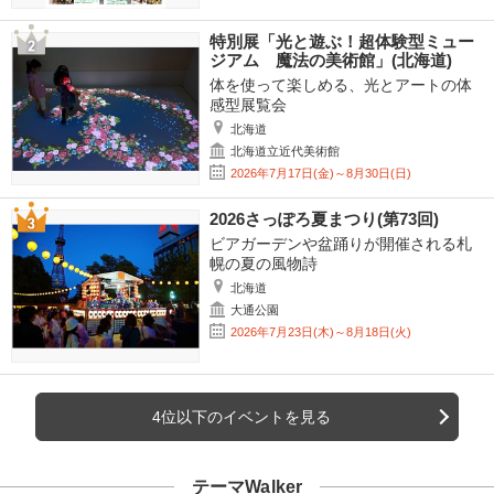
特別展「光と遊ぶ！超体験型ミュー
ジアム 魔法の美術館」(北海道)
体を使って楽しめる、光とアートの体
感型展覧会
北海道
北海道立近代美術館
2026年7月17日(金)～8月30日(日)
2026さっぽろ夏まつり(第73回)
ビアガーデンや盆踊りが開催される札
幌の夏の風物詩
北海道
大通公園
2026年7月23日(木)～8月18日(火)
4位以下のイベントを見る
テーマWalker