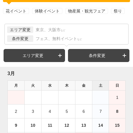
花イベント
体験イベント
物産展・観光フェア
祭り
エリア変更
東京、大阪市
など
条件変更
フェス、無料イベント
など
エリア変更
条件変更
3月
月
火
水
木
金
土
日
1
2
3
4
5
6
7
8
9
10
11
12
13
14
15