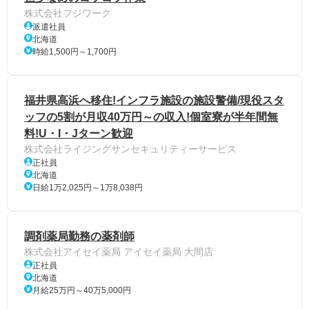
株式会社フジワーク
派遣社員
北海道
時給1,500円～1,700円
福井県高浜へ移住!インフラ施設の施設警備/現役スタ
ッフの5割が月収40万円～の収入!個室寮が半年間無
料!U・I・Jターン歓迎
株式会社ライジングサンセキュリティーサービス
正社員
北海道
日給1万2,025円～1万8,038円
調剤薬局勤務の薬剤師
株式会社アイセイ薬局 アイセイ薬局 大間店
正社員
北海道
月給25万円～40万5,000円