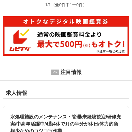
1/1
（全0件中1〜0件）
注目情報
求人情報
水処理施設のメンテナンス・管理/未経験歓迎/研修充
実/中高年活躍中/4勤4休で月の半分が休日/体力的負
担少なめのコツコツ作業