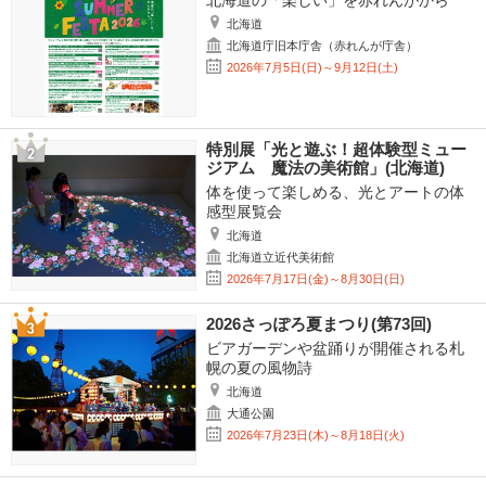
北海道の「楽しい」を赤れんがから
北海道
北海道庁旧本庁舎（赤れんが庁舎）
2026年7月5日(日)～9月12日(土)
特別展「光と遊ぶ！超体験型ミュー
ジアム 魔法の美術館」(北海道)
体を使って楽しめる、光とアートの体
感型展覧会
北海道
北海道立近代美術館
2026年7月17日(金)～8月30日(日)
2026さっぽろ夏まつり(第73回)
ビアガーデンや盆踊りが開催される札
幌の夏の風物詩
北海道
大通公園
2026年7月23日(木)～8月18日(火)