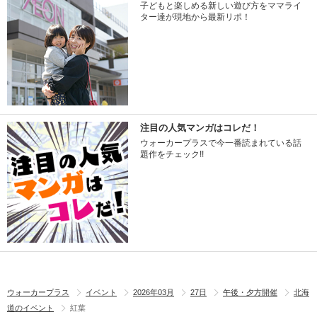
子どもと楽しめる新しい遊び方をママライ
ター達が現地から最新リポ！
注目の人気マンガはコレだ！
ウォーカープラスで今一番読まれている話
題作をチェック!!
ウォーカープラス
イベント
2026年03月
27日
午後・夕方開催
北海
道のイベント
紅葉