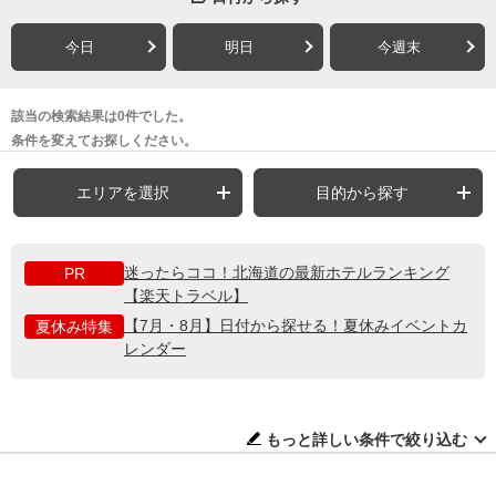
今日
明日
今週末
該当の検索結果は0件でした。
条件を変えてお探しください。
エリアを選択
目的から探す
迷ったらココ！北海道の最新ホテルランキング
PR
【楽天トラベル】
【7月・8月】日付から探せる！夏休みイベントカ
夏休み特集
レンダー
もっと詳しい条件で絞り込む