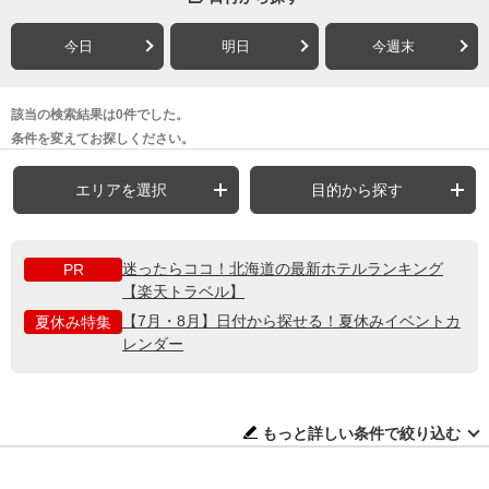
今日
明日
今週末
該当の検索結果は0件でした。
条件を変えてお探しください。
エリアを選択
目的から探す
迷ったらココ！北海道の最新ホテルランキング
PR
【楽天トラベル】
【7月・8月】日付から探せる！夏休みイベントカ
夏休み特集
レンダー
もっと詳しい条件で絞り込む