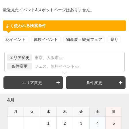
最近見たイベント&スポットページはありません。
よく使われる検索条件
花イベント
体験イベント
物産展・観光フェア
祭り
エリア変更
東京、大阪市
など
条件変更
フェス、無料イベント
など
エリア変更
条件変更
4月
月
火
水
木
金
土
日
1
2
3
4
5