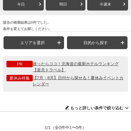
今日
明日
今週末
該当の検索結果は0件でした。
条件を変えてお探しください。
エリアを選択
目的から探す
迷ったらココ！北海道の最新ホテルランキング
PR
【楽天トラベル】
【7月・8月】日付から探せる！夏休みイベントカ
夏休み特集
レンダー
もっと詳しい条件で絞り込む
1/1
（全0件中1〜0件）