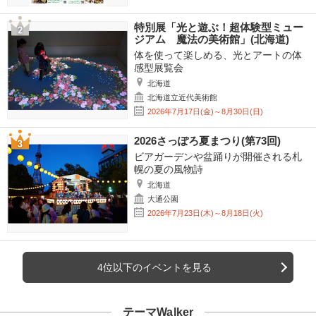
特別展「光と遊ぶ！超体験型ミュー
ジアム 魔法の美術館」(北海道)
体を使って楽しめる、光とアートの体
感型展覧会
北海道
北海道立近代美術館
2026年7月17日(金)～8月30日(日)
2026さっぽろ夏まつり(第73回)
ビアガーデンや盆踊りが開催される札
幌の夏の風物詩
北海道
大通公園
2026年7月23日(木)～8月18日(火)
4位以下のイベントを見る
テーマWalker