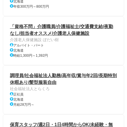
北海道
年収300万円～800万円
「資格不問」介護職員/介護福祉士/交通費支給/夜勤
なし/担当者オススメ/介護老人保健施設
介護老人保健施設 ぼだい樹
アルバイト・パート
北海道
時給1,300円～1,392円
調理員/社会福祉法人勤務/高年収/賞与年2回/長期特別
休暇あり/髪型服装自由
社会福祉法人とらくろ
正社員
北海道
月給28万円～
保育スタッフ/週2日・1日4時間からOK/未経験・無