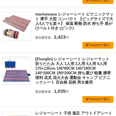
Amazonで購入
marinewave レジャーシート ピクニックマッ
ト 厚手 大型 コンパクト 【ビッグサイズで大
人4人でも楽々】 保温 断熱 防水 持ち手 肩が
けベルト付き (ピンク)
2,423
新品最安値：
円
Amazonで購入
[Elonglin] レジャーシート レジャーマット
折りたたみ 大人 1人用 2人用 4人用 6人用
175×135cm 145*80CM 145*180CM
145*200CM 195*200CM 持ち運び 軽量 携帯
便利 花見 花火大会 運動会 キャンプ ピクニ
ックシート 百合柄 花柄 男女兼用
1,035
新品最安値：
円
Amazonで購入
レジャーシート 子供 遠足 アウトドアシート