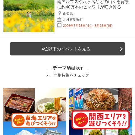
南アルプスや八ヶ岳などの山々を背景
に約40万本のヒマワリが咲き誇る
山梨県
北杜市明野町
2026年7月18日(土)～8月16日(日)
4位以下のイベントを見る
テーマWalker
テーマ別特集をチェック