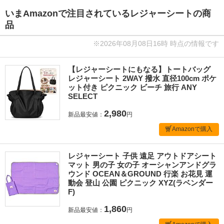
いまAmazonで注目されているレジャーシートの商
品
※2026年08月08日16時 時点の情報です
【レジャーシートにもなる】トートバッグ
レジャーシート 2WAY 撥水 直径100cm ポケ
ット付き ピクニック ビーチ 旅行 ANY
SELECT
2,980
新品最安値：
円
Amazonで購入
レジャーシート 子供 遠足 アウトドアシート
マット 男の子 女の子 オーシャンアンドグラ
ウンド OCEAN＆GROUND 行楽 お花見 運
動会 登山 公園 ピクニック XYZ(ラベンダー
F)
1,860
新品最安値：
円