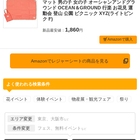
マット 男の子 女の子 オーシャンアンドグラ
ウンド OCEAN＆GROUND 行楽 お花見 運
動会 登山 公園 ピクニック XYZ(ライトピン
ク F)
1,860
新品最安値：
円
Amazonで購入
Amazonでレジャーシートの商品を見る
よく使われる検索条件
花イベント
体験イベント
物産展・観光フェア
祭り
エリア変更
東京、大阪市
など
条件変更
フェス、無料イベント
など