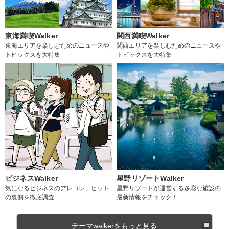
東海満喫Walker
関西満喫Walker
東海エリアを楽しむためのニュースや
関西エリアを楽しむためのニュースや
トピックスを大特集
トピックスを大特集
ビジネスWalker
星野リゾートWalker
気になるビジネスのアレコレ、ヒット
星野リゾートが運営する多彩な施設の
の裏側を徹底調査
最新情報をチェック！
テーマwalkerをもっと見る