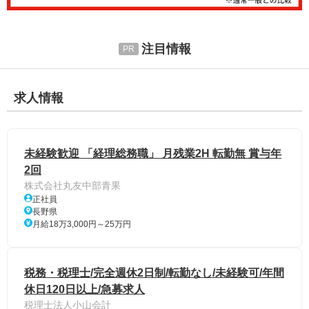
注目情報
求人情報
未経験歓迎 「経理総務職」 月残業2H 転勤無 賞与年
2回
株式会社丸友中部青果
正社員
長野県
月給18万3,000円～25万円
税務・税理士/完全週休2日制/転勤なし/未経験可/年間
休日120日以上/急募求人
税理士法人小山会計