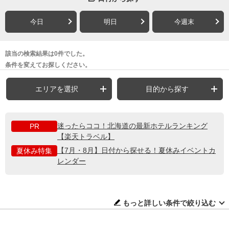
今日
明日
今週末
該当の検索結果は0件でした。
条件を変えてお探しください。
エリアを選択
目的から探す
迷ったらココ！北海道の最新ホテルランキング
PR
【楽天トラベル】
【7月・8月】日付から探せる！夏休みイベントカ
夏休み特集
レンダー
もっと詳しい条件で絞り込む