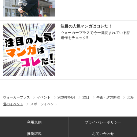
注目の人気マンガはコレだ！
ウォーカープラスで今一番読まれている話
題作をチェック!!
ウォーカープラス
イベント
2026年04月
12日
午後・夕方開催
北海
道のイベント
スポーツイベント
利用規約
プライバシーポリシー
推奨環境
お問い合わせ