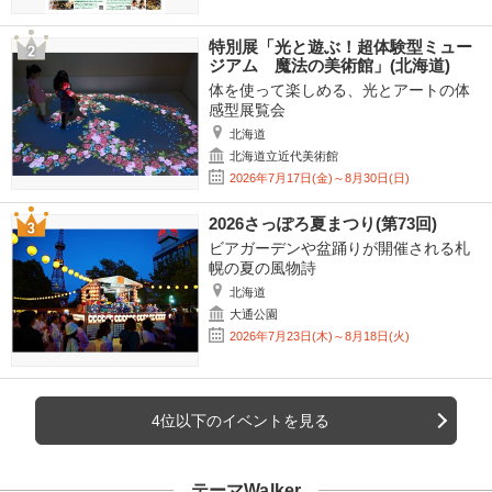
特別展「光と遊ぶ！超体験型ミュー
ジアム 魔法の美術館」(北海道)
体を使って楽しめる、光とアートの体
感型展覧会
北海道
北海道立近代美術館
2026年7月17日(金)～8月30日(日)
2026さっぽろ夏まつり(第73回)
ビアガーデンや盆踊りが開催される札
幌の夏の風物詩
北海道
大通公園
2026年7月23日(木)～8月18日(火)
4位以下のイベントを見る
テーマWalker