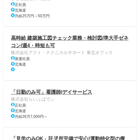
正社員
北海道
月給25万円～50万円
高時給 建築施工図チェック業務・検討図/準大手ゼネ
コン/週4・時短も可
株式会社アクト・テクニカルサポート 東北オフィス
派遣社員
北海道
「日勤のみ可」看護師/デイサービス
株式会社らいふばでぃ
正社員
北海道
月給26万7,000円～
「見学のみOK」託児所完備で安心!運動特化型の療