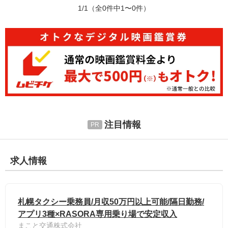
1/1
（全0件中1〜0件）
注目情報
求人情報
札幌タクシー乗務員/月収50万円以上可能/隔日勤務/
アプリ3種×RASORA専用乗り場で安定収入
まこと交通株式会社