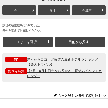
今日
明日
今週末
該当の検索結果は0件でした。
条件を変えてお探しください。
エリアを選択
目的から探す
迷ったらココ！北海道の最新ホテルランキング
PR
【楽天トラベル】
【7月・8月】日付から探せる！夏休みイベントカ
夏休み特集
レンダー
もっと詳しい条件で絞り込む