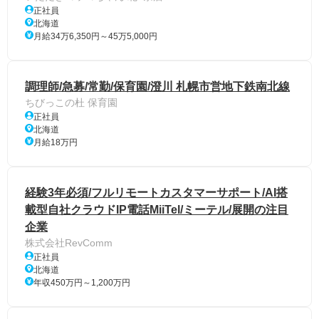
正社員
北海道
月給34万6,350円～45万5,000円
調理師/急募/常勤/保育園/澄川 札幌市営地下鉄南北線
ちびっこの杜 保育園
正社員
北海道
月給18万円
経験3年必須/フルリモートカスタマーサポート/AI搭
載型自社クラウドIP電話MiiTel/ミーテル/展開の注目
企業
株式会社RevComm
正社員
北海道
年収450万円～1,200万円