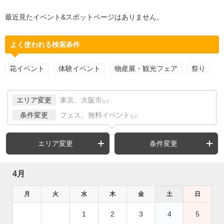
最近見たイベント&スポットページはありません。
よく使われる検索条件
花イベント
体験イベント
物産展・観光フェア
祭り
エリア変更
東京、大阪市
など
条件変更
フェス、無料イベント
など
エリア変更
条件変更
4月
月
火
水
木
金
土
日
1
2
3
4
5