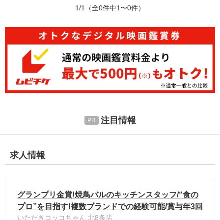
1/1
（全0件中1〜0件）
注目情報
求人情報
グランプリ金賞!焼鳥バルのキッチンスタッフ/“食の
プロ”を目指す!複数ブランドでの経験可能/賞与年3回
いただきコッコちゃん 北8条店