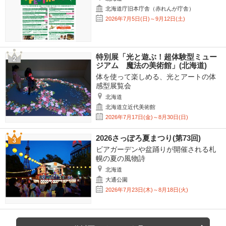
北海道庁旧本庁舎（赤れんが庁舎）
2026年7月5日(日)～9月12日(土)
特別展「光と遊ぶ！超体験型ミュー
ジアム 魔法の美術館」(北海道)
体を使って楽しめる、光とアートの体
感型展覧会
北海道
北海道立近代美術館
2026年7月17日(金)～8月30日(日)
2026さっぽろ夏まつり(第73回)
ビアガーデンや盆踊りが開催される札
幌の夏の風物詩
北海道
大通公園
2026年7月23日(木)～8月18日(火)