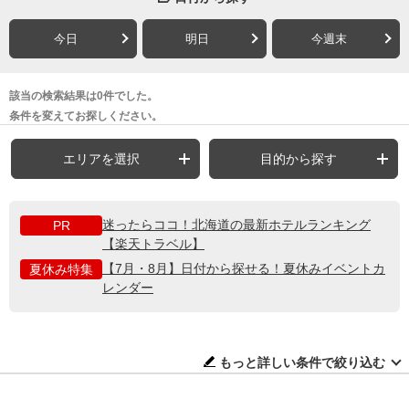
今日
明日
今週末
該当の検索結果は0件でした。
条件を変えてお探しください。
エリアを選択
目的から探す
迷ったらココ！北海道の最新ホテルランキング
PR
【楽天トラベル】
【7月・8月】日付から探せる！夏休みイベントカ
夏休み特集
レンダー
もっと詳しい条件で絞り込む