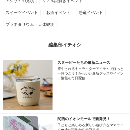
アジサイの見頃
リアル謎解きイベント
スイーツイベント
お酒イベント
恐竜イベント
プラネタリウム・天体観測
編集部イチオシ
スヌーピーたちの最新ニュース
癒やされるキャラクターアイテムでほっと
一息つこう！かわいい最新グッズやイベン
ト情報を毎日配信
関西のイオンモールで新発見！
子どもと楽しめる新しい遊び方をママライ
ター達が現地から最新リポ！