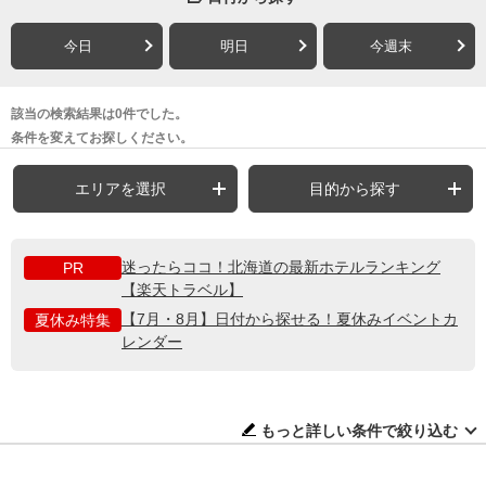
今日
明日
今週末
該当の検索結果は0件でした。
条件を変えてお探しください。
エリアを選択
目的から探す
迷ったらココ！北海道の最新ホテルランキング
PR
【楽天トラベル】
【7月・8月】日付から探せる！夏休みイベントカ
夏休み特集
レンダー
もっと詳しい条件で絞り込む