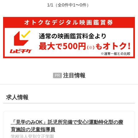
1/1
（全0件中1〜0件）
注目情報
求人情報
「見学のみOK」託児所完備で安心!運動特化型の療
育施設の児童指導員
学校法人登別立正学園