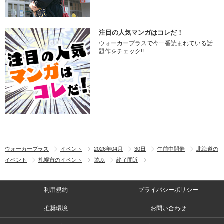
注目の人気マンガはコレだ！
ウォーカープラスで今一番読まれている話
題作をチェック!!
ウォーカープラス
イベント
2026年04月
30日
午前中開催
北海道の
イベント
札幌市のイベント
遊ぶ
終了間近
利用規約
プライバシーポリシー
推奨環境
お問い合わせ