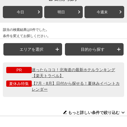
今日
明日
今週末
該当の検索結果は0件でした。
条件を変えてお探しください。
エリアを選択
目的から探す
迷ったらココ！北海道の最新ホテルランキング
PR
【楽天トラベル】
【7月・8月】日付から探せる！夏休みイベントカ
夏休み特集
レンダー
もっと詳しい条件で絞り込む