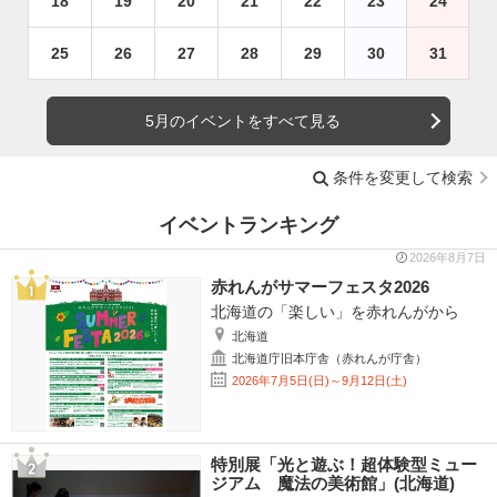
18
19
20
21
22
23
24
25
26
27
28
29
30
31
5月のイベントをすべて見る
条件を変更して検索
イベントランキング
2026年8月7日
赤れんがサマーフェスタ2026
北海道の「楽しい」を赤れんがから
北海道
北海道庁旧本庁舎（赤れんが庁舎）
2026年7月5日(日)～9月12日(土)
特別展「光と遊ぶ！超体験型ミュー
ジアム 魔法の美術館」(北海道)