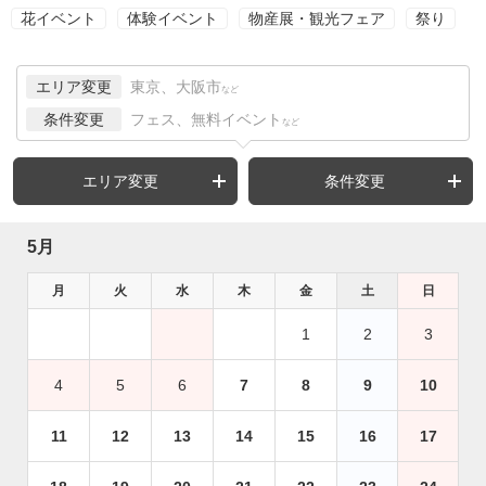
花イベント
体験イベント
物産展・観光フェア
祭り
エリア変更
東京、大阪市
など
条件変更
フェス、無料イベント
など
エリア変更
条件変更
5月
月
火
水
木
金
土
日
1
2
3
4
5
6
7
8
9
10
11
12
13
14
15
16
17