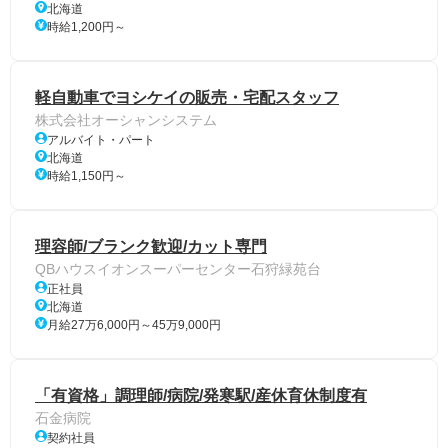
北海道
時給1,200円～
軽自動車でヨシケイの販売・宅配スタッフ
株式会社オーシャンシステム
アルバイト・パート
北海道
時給1,150円～
理容師/ブランク歓迎/カット専門
QBハウスイオンスーパーセンター石狩緑苑台
正社員
北海道
月給27万6,000円～45万9,000円
「有資格」調理師/病院/発寒駅/産休育休制度有
石金病院
契約社員