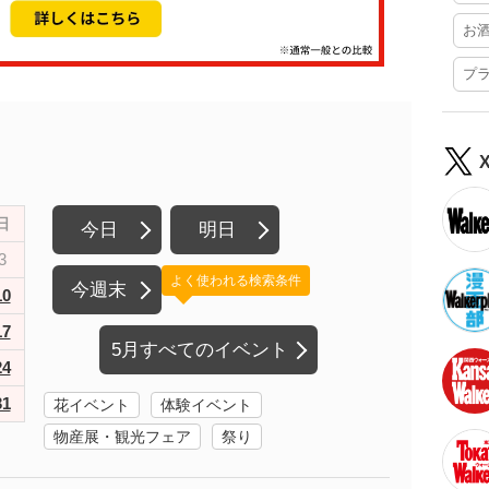
お
プ
日
今日
明日
3
よく使われる検索条件
今週末
10
17
5月すべてのイベント
24
31
花イベント
体験イベント
物産展・観光フェア
祭り