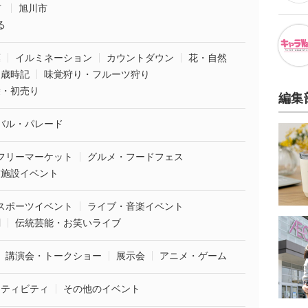
市
旭川市
る
葉
イルミネーション
カウントダウン
花・自然
・歳時記
味覚狩り・フルーツ狩り
袋・初売り
編集
バル・パレード
フリーマーケット
グルメ・フードフェス
業施設イベント
スポーツイベント
ライブ・音楽イベント
劇
伝統芸能・お笑いライブ
講演会・トークショー
展示会
アニメ・ゲーム
クティビティ
その他のイベント