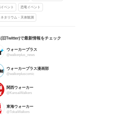
酒イベント
恐竜イベント
ラネタリウム・天体観測
X(旧Twitter)で最新情報をチェック
ウォーカープラス
@walkerplus_news
ウォーカープラス漫画部
@walkerpluscomic
関西ウォーカー
@KansaiWalkers
東海ウォーカー
@TokaiWalkers