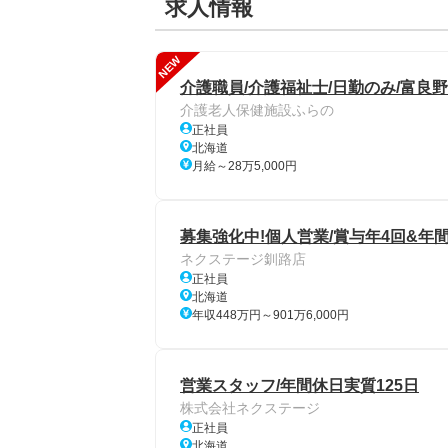
求人情報
NEW
介護職員/介護福祉士/日勤のみ/富良野
介護老人保健施設ふらの
正社員
北海道
月給～28万5,000円
募集強化中!個人営業/賞与年4回&年間
ネクステージ釧路店
正社員
北海道
年収448万円～901万6,000円
営業スタッフ/年間休日実質125日
株式会社ネクステージ
正社員
北海道