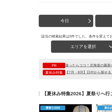
今日
該当の検索結果は0件でした。条件を変えて
エリアを選択
迷ったらココ！北海道の最新
PR
【7月・8月】日付から探せ
夏休み特集
【夏休み特集2026】夏祭りへ
夏祭り2026
屋台