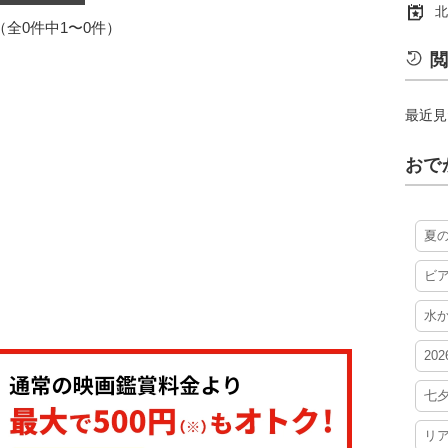
北
1（全0件中1〜0件）
閲
最近見
おで
夏
ビ
水
20
七
リ