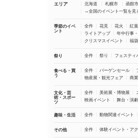
エリア
北海道
札幌市
函館
→全国のイベント一覧を見
全件
花見
花火
紅
季節のイベ
ント
ライトアップ
年中行事
クリスマスイベント
福
全件
祭り
フェスティ
祭り
全件
バーゲンセール
食べる・買
う
物産展・観光フェア
商
全件
美術展・博物展
文化・芸
術・スポー
映画イベント
舞台・演
ツ
全件
動物関連イベント
趣味・生活
全件
体験イベント・ア
その他