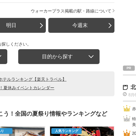
ウォーカープラス掲載の駅・路線について
明日
今週末
お探しください。
目的から探す
ホテルランキング【楽天トラベル】
北
る！夏休みイベントカレンダー
8月
赤
行こう！全国の夏祭り情報やランキングなど
特
美
あり
人気ランキング
2