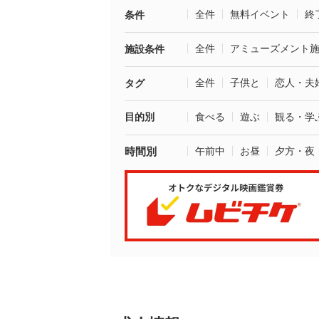
全件
無料イベント
終
条件
全件
アミューズメント
施設条件
全件
子供と
恋人・夫
タグ
目的別
食べる
遊ぶ
観る・学
時間別
午前中
お昼
夕方・夜