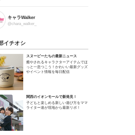
キャラWalker
@chara_walker_
部イチオシ
スヌーピーたちの最新ニュース
癒やされるキャラクターアイテムでほ
っと一息つこう！かわいい最新グッズ
やイベント情報を毎日配信
関西のイオンモールで新発見！
子どもと楽しめる新しい遊び方をママ
ライター達が現地から最新リポ！