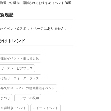
海道で今週末に開催されるおすすめイベント20選
覧履歴
たイベント&スポットページはありません。
かけトレンド
の注目イベント・催しまとめ
アガーデン・ビアフェス
かけ祭り・ウォーターフェス
26年9月19日～23日の連休開催イベント
夕まつり
アジサイの見頃
アル謎解きイベント
スイーツイベント