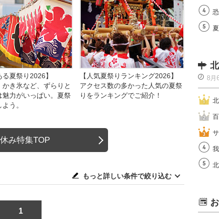
恐
夏
北
る夏祭り2026】
【人気夏祭りランキング2026】
8月
、かき氷など、ずらりと
アクセス数の多かった人気の夏祭
は魅力がいっぱい。夏祭
りをランキングでご紹介！
北
しよう。
百
サ
休み特集TOP
我
北
もっと詳しい条件で絞り込む
お
1