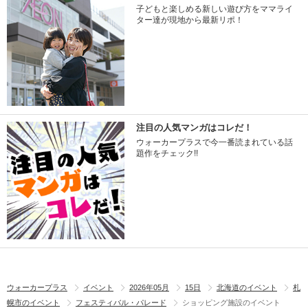
子どもと楽しめる新しい遊び方をママライ
ター達が現地から最新リポ！
注目の人気マンガはコレだ！
ウォーカープラスで今一番読まれている話
題作をチェック!!
ウォーカープラス
イベント
2026年05月
15日
北海道のイベント
札
幌市のイベント
フェスティバル・パレード
ショッピング施設のイベント