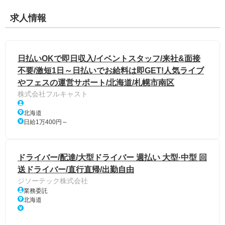
求人情報
日払いOKで即日収入/イベントスタッフ/来社&面接
不要/激短1日～日払いでお給料は即GET!人気ライブ
やフェスの運営サポート/北海道/札幌市南区
株式会社フルキャスト
北海道
日給1万400円～
ドライバー/配達/大型ドライバー 週払い 大型·中型 回
送ドライバー/直行直帰/出勤自由
ジソーテック株式会社
業務委託
北海道