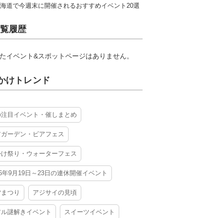
海道で今週末に開催されるおすすめイベント20選
覧履歴
たイベント&スポットページはありません。
かけトレンド
の注目イベント・催しまとめ
アガーデン・ビアフェス
かけ祭り・ウォーターフェス
26年9月19日～23日の連休開催イベント
夕まつり
アジサイの見頃
アル謎解きイベント
スイーツイベント