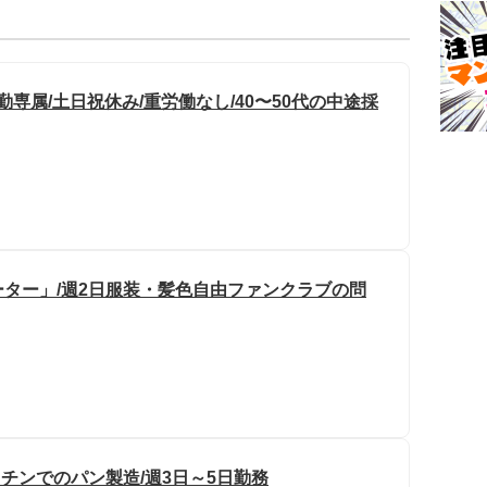
専属/土日祝休み/重労働なし/40〜50代の中途採
ター」/週2日服装・髪色自由ファンクラブの問
ッチンでのパン製造/週3日～5日勤務