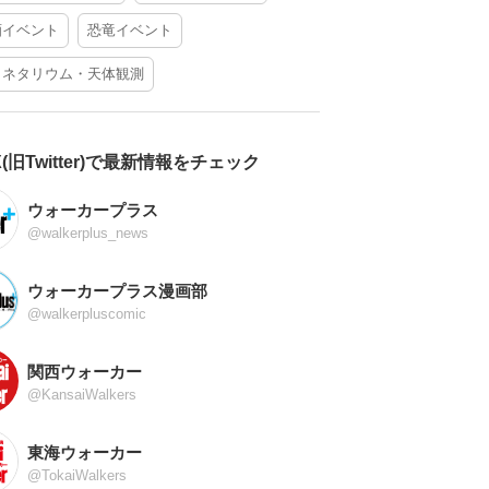
酒イベント
恐竜イベント
ラネタリウム・天体観測
X(旧Twitter)で最新情報をチェック
ウォーカープラス
@walkerplus_news
ウォーカープラス漫画部
@walkerpluscomic
関西ウォーカー
@KansaiWalkers
東海ウォーカー
@TokaiWalkers