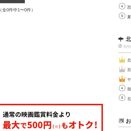
恐
1（全0件中1〜0件）
夏
北
8月
北
百
サ
我
北
お