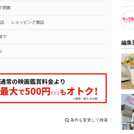
了間際
施設
ショッピング施設
婦で
編集
ぶ
条件を変更して検索