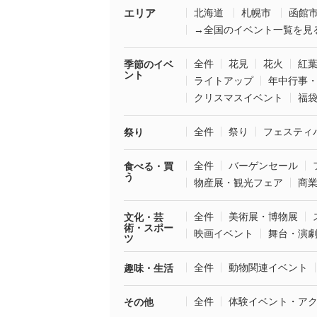
エリア
北海道
札幌市
函館
→全国のイベント一覧を見
全件
花見
花火
紅
季節のイベ
ント
ライトアップ
年中行事
クリスマスイベント
福
全件
祭り
フェスティ
祭り
全件
バーゲンセール
食べる・買
う
物産展・観光フェア
商
全件
美術展・博物展
文化・芸
術・スポー
映画イベント
舞台・演
ツ
全件
動物関連イベント
趣味・生活
全件
体験イベント・ア
その他