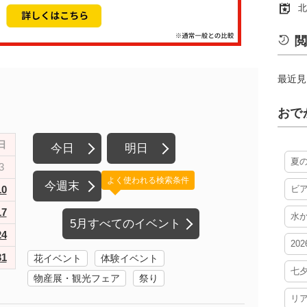
北
閲
最近見
おで
日
今日
明日
夏
3
よく使われる検索条件
今週末
10
ビ
17
水
5月すべてのイベント
24
20
31
花イベント
体験イベント
七
物産展・観光フェア
祭り
リ