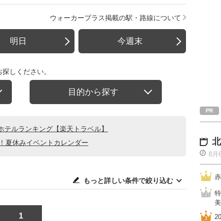
ウォーカープラス掲載の駅・路線について
明日
今週末
お探しください。
目的から探す
ホテルランキング【楽天トラベル】
北
る！夏休みイベントカレンダー
8月
赤
もっと詳しい条件で絞り込む
特
美
1
2