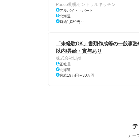
Pasco札幌セントラルキッチン
アルバイト・パート
北海道
時給1,080円～
「未経験OK」書類作成等の一般事務/土
以内/昇給・賞与あり
株式会社Liyd
正社員
北海道
月給19万円～30万円
テ
テー