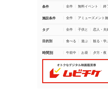
全件
無料イベント
終
条件
全件
アミューズメント
施設条件
全件
子供と
恋人・夫
タグ
目的別
食べる
遊ぶ
観る・学
時間別
午前中
お昼
夕方・夜