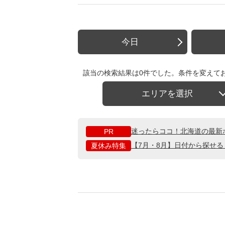
今日
該当の検索結果は0件でした。条件を変えて
エリアを選択
迷ったらココ！北海道の最新
PR
【7月・8月】日付から探せ
夏休み特集