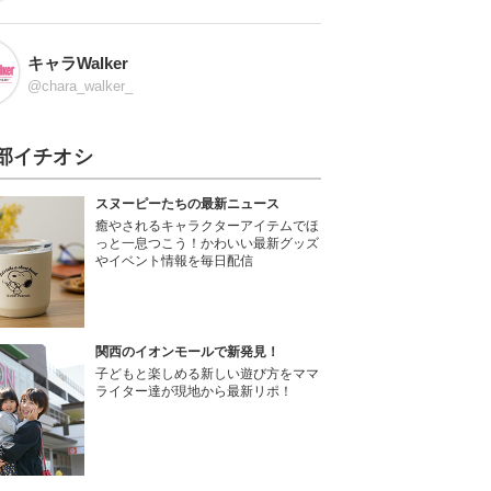
キャラWalker
@chara_walker_
部イチオシ
スヌーピーたちの最新ニュース
癒やされるキャラクターアイテムでほ
っと一息つこう！かわいい最新グッズ
やイベント情報を毎日配信
関西のイオンモールで新発見！
子どもと楽しめる新しい遊び方をママ
ライター達が現地から最新リポ！