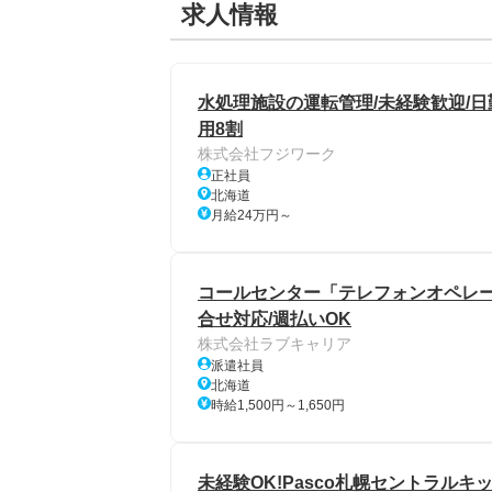
求人情報
水処理施設の運転管理/未経験歓迎/日勤
用8割
株式会社フジワーク
正社員
北海道
月給24万円～
コールセンター「テレフォンオペレー
合せ対応/週払いOK
株式会社ラブキャリア
派遣社員
北海道
時給1,500円～1,650円
未経験OK!Pasco札幌セントラルキ