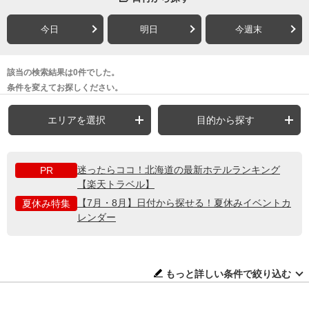
今日
明日
今週末
該当の検索結果は0件でした。
条件を変えてお探しください。
エリアを選択
目的から探す
迷ったらココ！北海道の最新ホテルランキング
PR
【楽天トラベル】
【7月・8月】日付から探せる！夏休みイベントカ
夏休み特集
レンダー
もっと詳しい条件で絞り込む