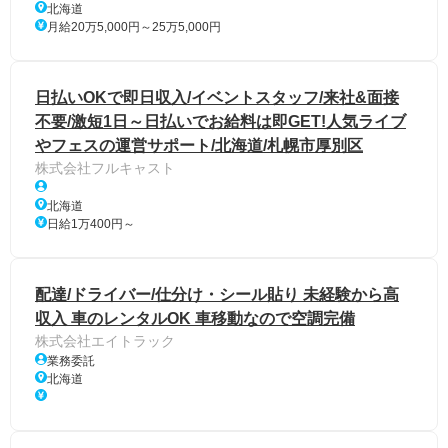
北海道
月給20万5,000円～25万5,000円
日払いOKで即日収入/イベントスタッフ/来社&面接
不要/激短1日～日払いでお給料は即GET!人気ライブ
やフェスの運営サポート/北海道/札幌市厚別区
株式会社フルキャスト
北海道
日給1万400円～
配達/ドライバー/仕分け・シール貼り 未経験から高
収入 車のレンタルOK 車移動なので空調完備
株式会社エイトラック
業務委託
北海道