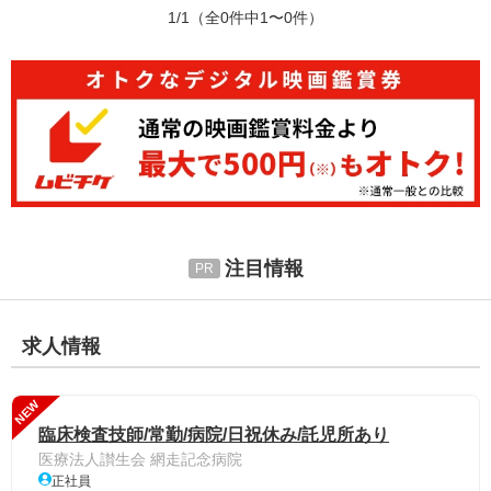
1/1
（全0件中1〜0件）
注目情報
求人情報
NEW
臨床検査技師/常勤/病院/日祝休み/託児所あり
医療法人讃生会 網走記念病院
正社員