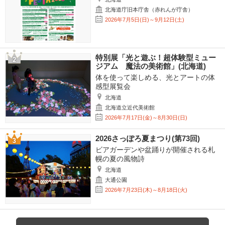
北海道庁旧本庁舎（赤れんが庁舎）
2026年7月5日(日)～9月12日(土)
特別展「光と遊ぶ！超体験型ミュー
ジアム 魔法の美術館」(北海道)
体を使って楽しめる、光とアートの体
感型展覧会
北海道
北海道立近代美術館
2026年7月17日(金)～8月30日(日)
2026さっぽろ夏まつり(第73回)
ビアガーデンや盆踊りが開催される札
幌の夏の風物詩
北海道
大通公園
2026年7月23日(木)～8月18日(火)