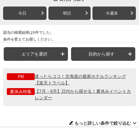
今日
明日
今週末
該当の検索結果は0件でした。
条件を変えてお探しください。
エリアを選択
目的から探す
迷ったらココ！北海道の最新ホテルランキング
PR
【楽天トラベル】
【7月・8月】日付から探せる！夏休みイベントカ
夏休み特集
レンダー
もっと詳しい条件で絞り込む