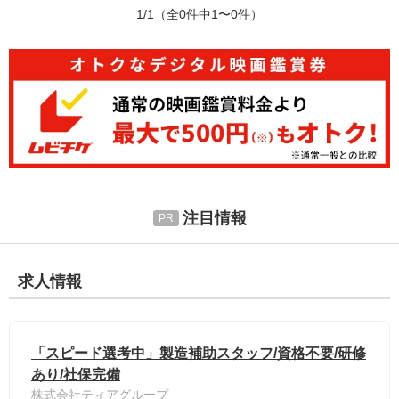
1/1
（全0件中1〜0件）
注目情報
求人情報
「スピード選考中」製造補助スタッフ/資格不要/研修
あり/社保完備
株式会社ティアグループ