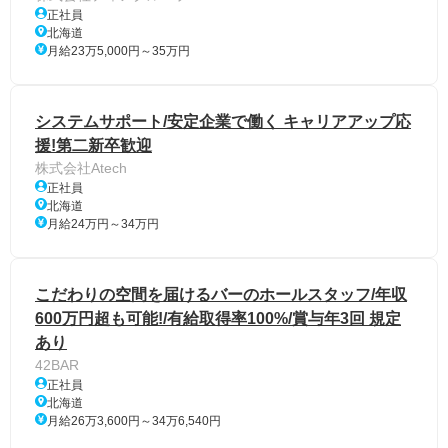
正社員
北海道
月給23万5,000円～35万円
システムサポート/安定企業で働く キャリアアップ応
援!第二新卒歓迎
株式会社Atech
正社員
北海道
月給24万円～34万円
こだわりの空間を届けるバーのホールスタッフ/年収
600万円超も可能!/有給取得率100%/賞与年3回 規定
あり
42BAR
正社員
北海道
月給26万3,600円～34万6,540円