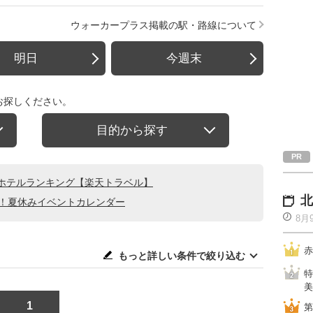
ウォーカープラス掲載の駅・路線について
明日
今週末
お探しください。
目的から探す
ホテルランキング【楽天トラベル】
北
る！夏休みイベントカレンダー
8月
赤
もっと詳しい条件で絞り込む
特
美
1
第