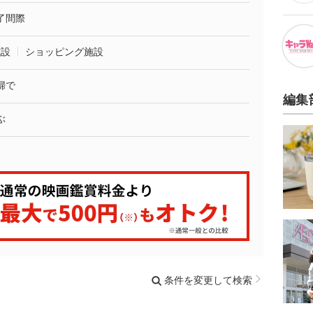
了間際
施設
ショッピング施設
婦で
編集
ぶ
条件を変更して検索