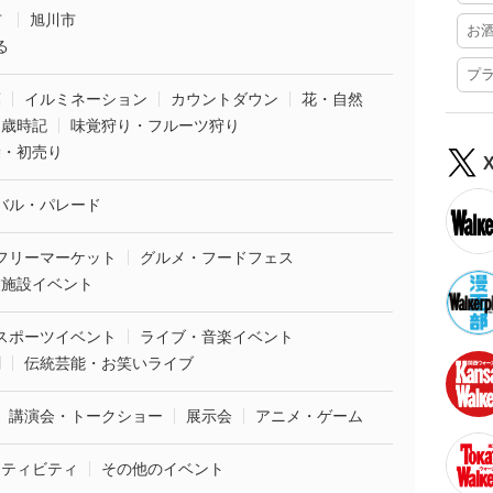
市
旭川市
お
る
プ
葉
イルミネーション
カウントダウン
花・自然
・歳時記
味覚狩り・フルーツ狩り
袋・初売り
バル・パレード
フリーマーケット
グルメ・フードフェス
業施設イベント
スポーツイベント
ライブ・音楽イベント
劇
伝統芸能・お笑いライブ
講演会・トークショー
展示会
アニメ・ゲーム
クティビティ
その他のイベント