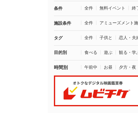
全件
無料イベント
終
条件
全件
アミューズメント
施設条件
全件
子供と
恋人・夫
タグ
目的別
食べる
遊ぶ
観る・学
時間別
午前中
お昼
夕方・夜