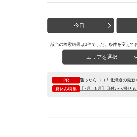
今日
該当の検索結果は0件でした。条件を変えて
エリアを選択
迷ったらココ！北海道の最新
PR
【7月・8月】日付から探せ
夏休み特集