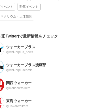
酒イベント
恐竜イベント
ラネタリウム・天体観測
X(旧Twitter)で最新情報をチェック
ウォーカープラス
@walkerplus_news
ウォーカープラス漫画部
@walkerpluscomic
関西ウォーカー
@KansaiWalkers
東海ウォーカー
@TokaiWalkers