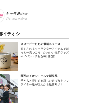
キャラWalker
@chara_walker_
部イチオシ
スヌーピーたちの最新ニュース
癒やされるキャラクターアイテムでほ
っと一息つこう！かわいい最新グッズ
やイベント情報を毎日配信
関西のイオンモールで新発見！
子どもと楽しめる新しい遊び方をママ
ライター達が現地から最新リポ！