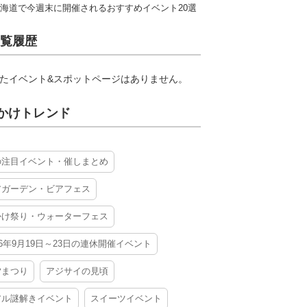
海道で今週末に開催されるおすすめイベント20選
覧履歴
たイベント&スポットページはありません。
かけトレンド
の注目イベント・催しまとめ
アガーデン・ビアフェス
かけ祭り・ウォーターフェス
26年9月19日～23日の連休開催イベント
夕まつり
アジサイの見頃
アル謎解きイベント
スイーツイベント