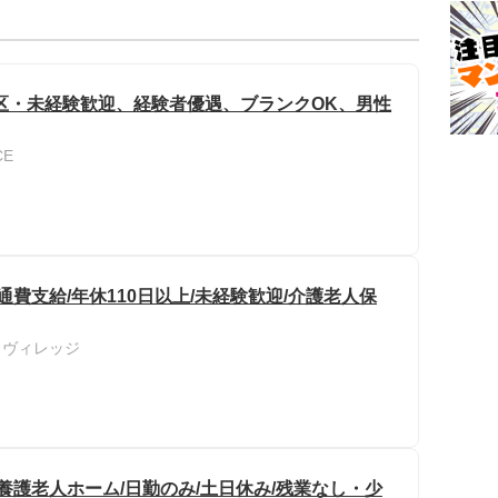
区・未経験歓迎、経験者優遇、ブランクOK、男性
E
通費支給/年休110日以上/未経験歓迎/介護老人保
・ヴィレッジ
養護老人ホーム/日勤のみ/土日休み/残業なし・少