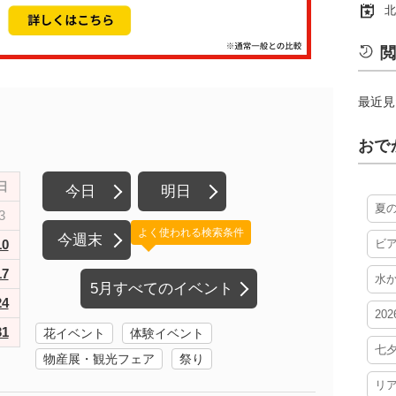
北
閲
最近見
おで
日
今日
明日
夏
3
よく使われる検索条件
今週末
10
ビ
17
水
5月すべてのイベント
24
20
31
花イベント
体験イベント
七
物産展・観光フェア
祭り
リ