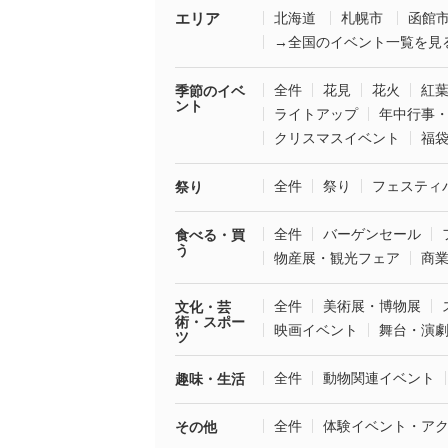
エリア
北海道
札幌市
函館
→全国のイベント一覧を見
全件
花見
花火
紅
季節のイベ
ント
ライトアップ
年中行事
クリスマスイベント
福
全件
祭り
フェスティ
祭り
全件
バーゲンセール
食べる・買
う
物産展・観光フェア
商
全件
美術展・博物展
文化・芸
術・スポー
映画イベント
舞台・演
ツ
全件
動物関連イベント
趣味・生活
全件
体験イベント・ア
その他