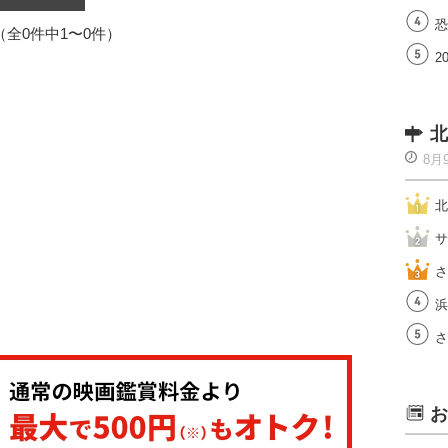
恐
1（全0件中1〜0件）
2
北
8月
北
サ
さ
浜
さ
お