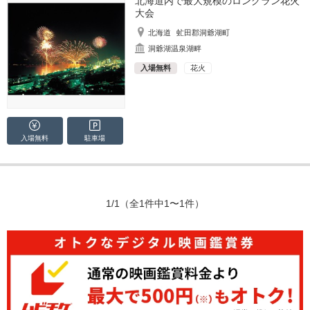
北海道内で最大規模のロングラン花火
大会
北海道
虻田郡洞爺湖町
洞爺湖温泉湖畔
入場無料
花火
入場無料
駐車場
1/1
（全1件中1〜1件）