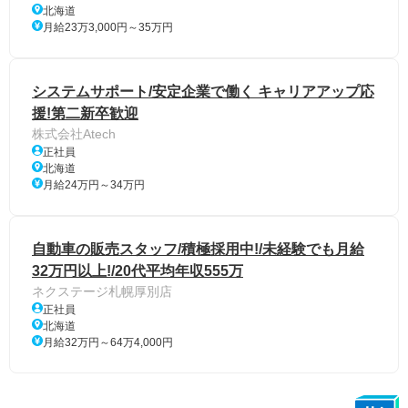
北海道
月給23万3,000円～35万円
システムサポート/安定企業で働く キャリアアップ応
援!第二新卒歓迎
株式会社Atech
正社員
北海道
月給24万円～34万円
自動車の販売スタッフ/積極採用中!/未経験でも月給
32万円以上!/20代平均年収555万
ネクステージ札幌厚別店
正社員
北海道
月給32万円～64万4,000円