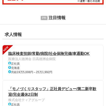
注目情報
求人情報
NEW
臨床検査技師/常勤/病院/社会保険完備/車通勤OK
医療法人徳洲会 日高徳洲会病院
正社員
北海道
月給19万5,008円～25万1,992円
「モノづくりスタッフ」正社員デビュー/第二新卒歓
迎/完全週休2日制
株式会社ティアグループ
正社員