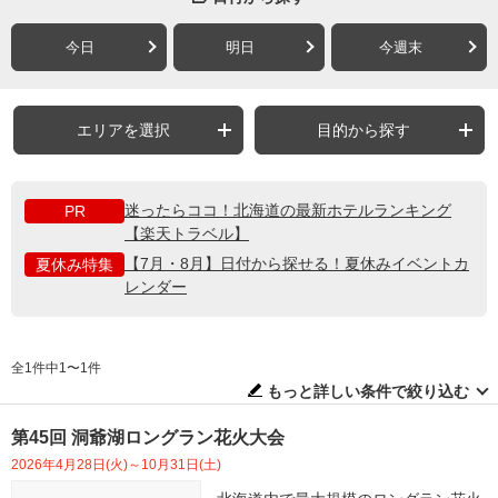
今日
明日
今週末
エリアを選択
目的から探す
迷ったらココ！北海道の最新ホテルランキング
PR
【楽天トラベル】
【7月・8月】日付から探せる！夏休みイベントカ
夏休み特集
レンダー
全1件中1〜1件
もっと詳しい条件で絞り込む
第45回 洞爺湖ロングラン花火大会
2026年4月28日(火)～10月31日(土)