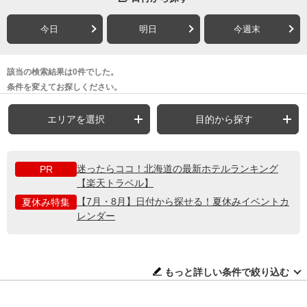
今日
明日
今週末
該当の検索結果は0件でした。
条件を変えてお探しください。
エリアを選択
目的から探す
迷ったらココ！北海道の最新ホテルランキング
PR
【楽天トラベル】
【7月・8月】日付から探せる！夏休みイベントカ
夏休み特集
レンダー
もっと詳しい条件で絞り込む