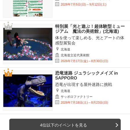
2026年7月5日(日)～9月12日(土)
特別展「光と遊ぶ！超体験型ミュー
ジアム 魔法の美術館」(北海道)
体を使って楽しめる、光とアートの体
感型展覧会
北海道
北海道立近代美術館
2026年7月17日(金)～8月30日(日)
恐竜迷路 ジュラシックメイズ in
SAPPORO
恐竜が出現する屋外迷路に挑戦
北海道
サッポロファクトリー
2026年7月18日(土)～8月23日(日)
4位以下のイベントを見る