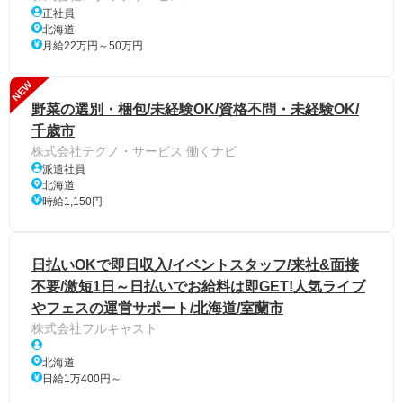
正社員
北海道
月給22万円～50万円
NEW
野菜の選別・梱包/未経験OK/資格不問・未経験OK/
千歳市
株式会社テクノ・サービス 働くナビ
派遣社員
北海道
時給1,150円
日払いOKで即日収入/イベントスタッフ/来社&面接
不要/激短1日～日払いでお給料は即GET!人気ライブ
やフェスの運営サポート/北海道/室蘭市
株式会社フルキャスト
北海道
日給1万400円～