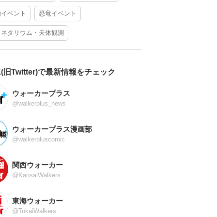
酒イベント
恐竜イベント
ラネタリウム・天体観測
X(旧Twitter)で最新情報をチェック
ウォーカープラス
@walkerplus_news
ウォーカープラス漫画部
@walkerpluscomic
関西ウォーカー
@KansaiWalkers
東海ウォーカー
@TokaiWalkers