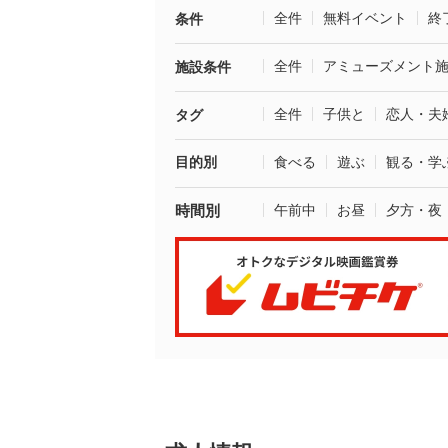
全件
無料イベント
終
条件
全件
アミューズメント
施設条件
全件
子供と
恋人・夫
タグ
目的別
食べる
遊ぶ
観る・学
時間別
午前中
お昼
夕方・夜