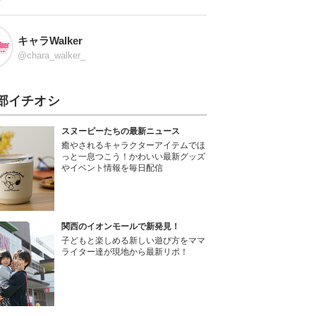
キャラWalker
@chara_walker_
部イチオシ
スヌーピーたちの最新ニュース
癒やされるキャラクターアイテムでほ
っと一息つこう！かわいい最新グッズ
やイベント情報を毎日配信
関西のイオンモールで新発見！
子どもと楽しめる新しい遊び方をママ
ライター達が現地から最新リポ！