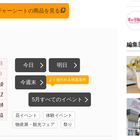
レジャーシートの商品を見る
編集
日
今日
明日
3
よく使われる検索条件
今週末
10
17
5月すべてのイベント
24
31
花イベント
体験イベント
物産展・観光フェア
祭り