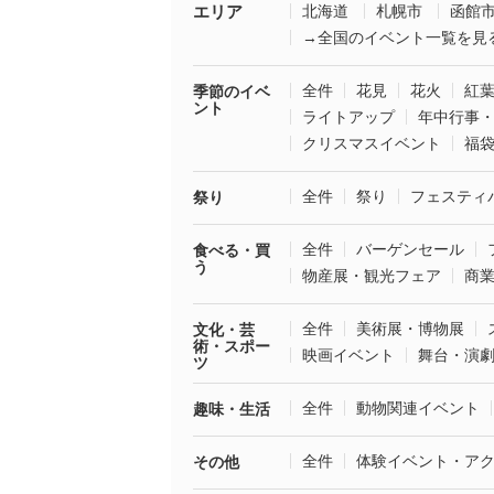
エリア
北海道
札幌市
函館
→全国のイベント一覧を見
全件
花見
花火
紅
季節のイベ
ント
ライトアップ
年中行事
クリスマスイベント
福
全件
祭り
フェスティ
祭り
全件
バーゲンセール
食べる・買
う
物産展・観光フェア
商
全件
美術展・博物展
文化・芸
術・スポー
映画イベント
舞台・演
ツ
全件
動物関連イベント
趣味・生活
全件
体験イベント・ア
その他