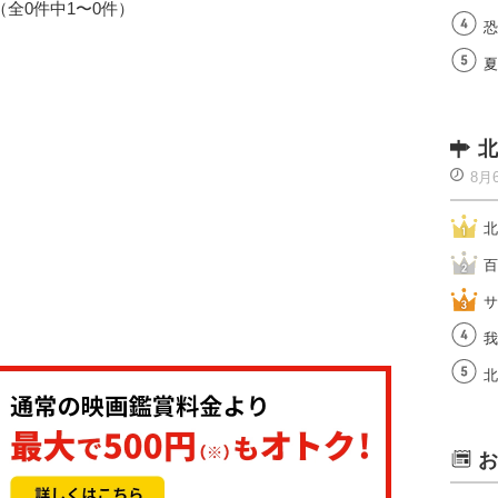
1（全0件中1〜0件）
恐
夏
北
8月
北
百
サ
我
北
お