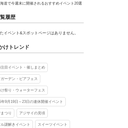
海道で今週末に開催されるおすすめイベント20選
覧履歴
たイベント&スポットページはありません。
かけトレンド
の注目イベント・催しまとめ
アガーデン・ビアフェス
かけ祭り・ウォーターフェス
26年9月19日～23日の連休開催イベント
夕まつり
アジサイの見頃
アル謎解きイベント
スイーツイベント