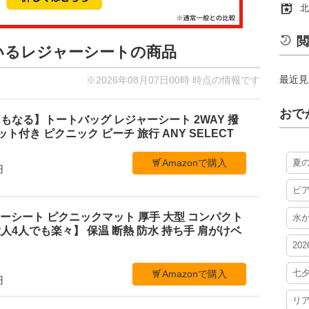
北
閲
ているレジャーシートの商品
最近見
※2026年08月07日00時 時点の情報です
おで
もなる】トートバッグ レジャーシート 2WAY 撥
ケット付き ピクニック ビーチ 旅行 ANY SELECT
Amazonで購入
夏
円
ビ
レジャーシート ピクニックマット 厚手 大型 コンパクト
水
4人でも楽々】 保温 断熱 防水 持ち手 肩がけベ
20
七
Amazonで購入
円
リ