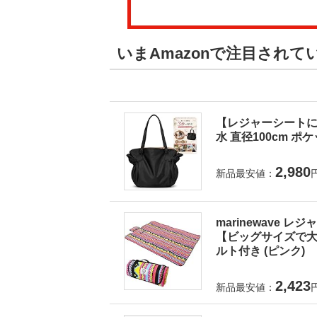
いまAmazonで注目され
【レジャーシートに
水 直径100cm ポ
2,980
新品最安値：
marinewave 
【ビッグサイズで大人
ルト付き (ピンク)
2,423
新品最安値：