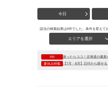
今日
該当の検索結果は0件でした。条件を変えて
エリアを選択
迷ったらココ！北海道の最新
PR
【7月・8月】日付から探せ
夏休み特集