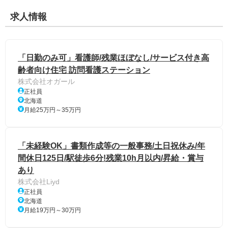
求人情報
「日勤のみ可」看護師/残業ほぼなし/サービス付き高
齢者向け住宅 訪問看護ステーション
株式会社オガール
正社員
北海道
月給25万円～35万円
「未経験OK」書類作成等の一般事務/土日祝休み/年
間休日125日/駅徒歩6分!残業10h月以内/昇給・賞与
あり
株式会社Liyd
正社員
北海道
月給19万円～30万円