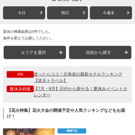
今日
明日
今週末
該当の検索結果は0件でした。
条件を変えてお探しください。
エリアを選択
目的から探す
迷ったらココ！北海道の最新ホテルランキング
PR
【楽天トラベル】
【7月・8月】日付から探せる！夏休みイベントカ
夏休み特集
レンダー
【花火特集】花火大会の開催予定や人気ランキングなどをお届
け！
開催予定