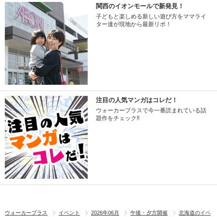
関西のイオンモールで新発見！
子どもと楽しめる新しい遊び方をママライ
ター達が現地から最新リポ！
注目の人気マンガはコレだ！
ウォーカープラスで今一番読まれている話
題作をチェック!!
ウォーカープラス
イベント
2026年06月
午後・夕方開催
北海道のイベ