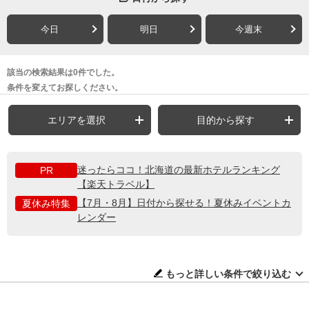
今日
明日
今週末
該当の検索結果は0件でした。
条件を変えてお探しください。
エリアを選択
目的から探す
迷ったらココ！北海道の最新ホテルランキング
PR
【楽天トラベル】
【7月・8月】日付から探せる！夏休みイベントカ
夏休み特集
レンダー
もっと詳しい条件で絞り込む