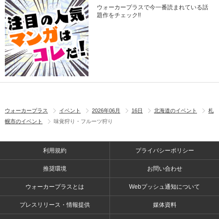
ウォーカープラスで今一番読まれている話
題作をチェック!!
ウォーカープラス
イベント
2026年06月
16日
北海道のイベント
札
幌市のイベント
味覚狩り・フルーツ狩り
利用規約
プライバシーポリシー
推奨環境
お問い合わせ
ウォーカープラスとは
Webプッシュ通知について
プレスリリース・情報提供
媒体資料