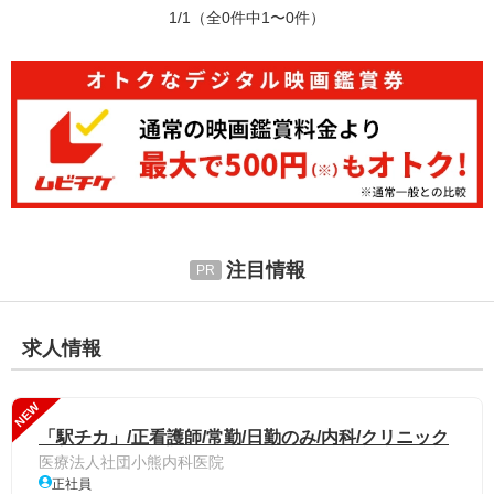
1/1
（全0件中1〜0件）
注目情報
求人情報
NEW
「駅チカ」/正看護師/常勤/日勤のみ/内科/クリニック
医療法人社団小熊内科医院
正社員