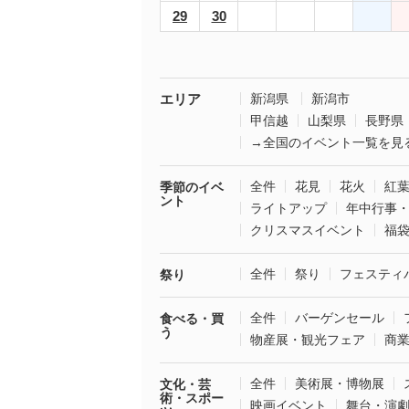
29
30
エリア
新潟県
新潟市
甲信越
山梨県
長野県
→全国のイベント一覧を見
全件
花見
花火
紅
季節のイベ
ント
ライトアップ
年中行事
クリスマスイベント
福
全件
祭り
フェスティ
祭り
全件
バーゲンセール
食べる・買
う
物産展・観光フェア
商
全件
美術展・博物展
文化・芸
術・スポー
映画イベント
舞台・演