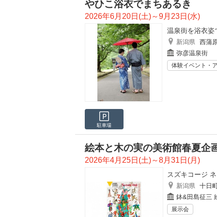
やひこ浴衣でまちあるき
2026年6月20日(土)～9月23日(水)
温泉街を浴衣姿
新潟県
西蒲
弥彦温泉街
体験イベント・
駐車場
絵本と木の実の美術館春夏企
2026年4月25日(土)～8月31日(月)
スズキコージ 
新潟県
十日
鉢&田島征三
展示会