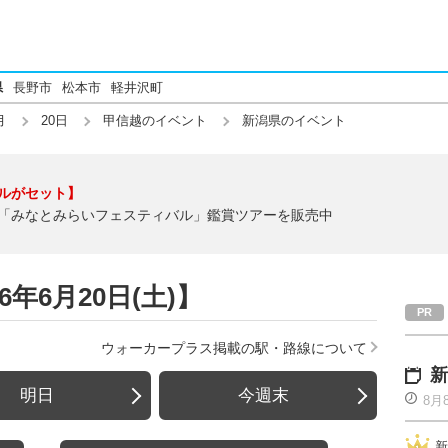
県
長野市
松本市
軽井沢町
月
20日
甲信越のイベント
新潟県のイベント
ルがセット】
「みなとみらいフェスティバル」鑑賞ツアーを販売中
年6月20日(土)】
ウォーカープラス掲載の駅・路線について
新
明日
今週末
8月
新