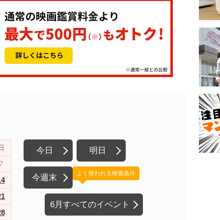
日
今日
明日
7
よく使われる検索条件
今週末
14
21
6月すべてのイベント
28