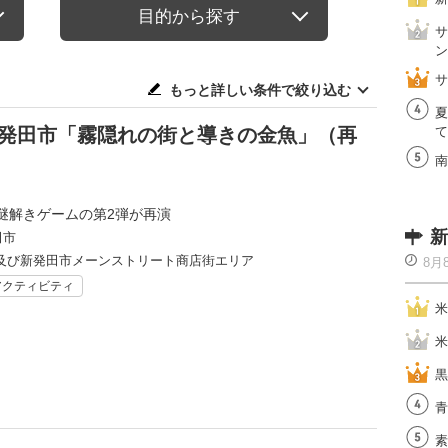
目的から探す
サ
ン
サ
もっと詳しい条件で絞り込む
夏
 新発田市「霧隠れの街と導きの金魚」（再
て
南
謎解きゲームの第2弾が再演
新
田市
及び新発田市メーンストリート商店街エリア
8月
アクティビティ
米
米
黒
青
素