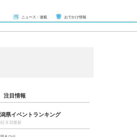
ニュース・連載
おでかけ情報
注目情報
潟県イベントランキング
8日 9:32更新
潟まつり