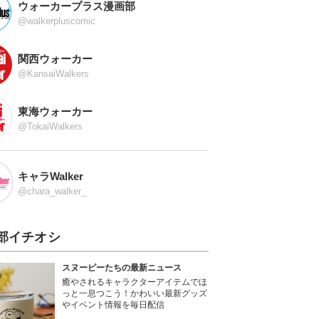
ウォーカープラス漫画部
@walkerpluscomic
関西ウォーカー
@KansaiWalkers
東海ウォーカー
@TokaiWalkers
キャラWalker
@chara_walker_
部イチオシ
スヌーピーたちの最新ニュース
癒やされるキャラクターアイテムでほ
っと一息つこう！かわいい最新グッズ
やイベント情報を毎日配信