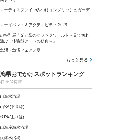
マーディスプレイ inみつけイングリッシュガーデ
マーイベント＆アクティビティ 2026
の特別展「光と影のマジックワールド～見て触れ
遊ぶ、体験型アートの祭典～」
魚沼・魚沼フェア／夏
もっと見る
潟県おでかけスポットランキング
8日 9:32更新
山海水浴場
山SA(下り線)
埼PA(上り線)
山海岸海水浴場
浜海水浴場