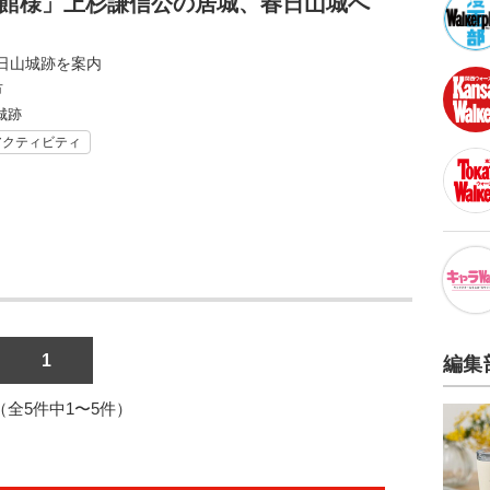
お館様」上杉謙信公の居城、春日山城へ
日山城跡を案内
市
城跡
アクティビティ
1
編集
1（全5件中1〜5件）