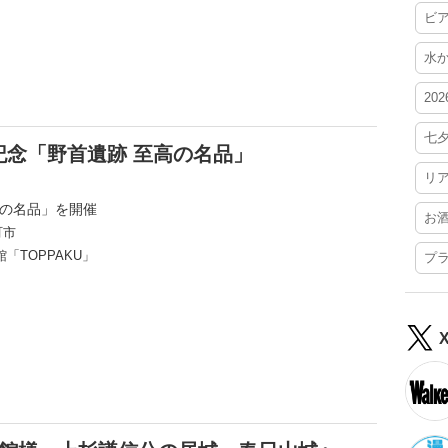
ビ
水
20
七
念「野首遺跡 至高の名品」
リ
高の名品」を開催
お
町市
「TOPPAKU」
プ