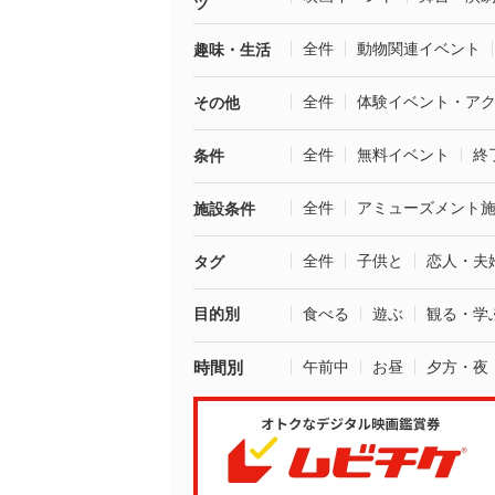
ツ
全件
動物関連イベント
趣味・生活
全件
体験イベント・ア
その他
全件
無料イベント
終
条件
全件
アミューズメント
施設条件
全件
子供と
恋人・夫
タグ
目的別
食べる
遊ぶ
観る・学
時間別
午前中
お昼
夕方・夜