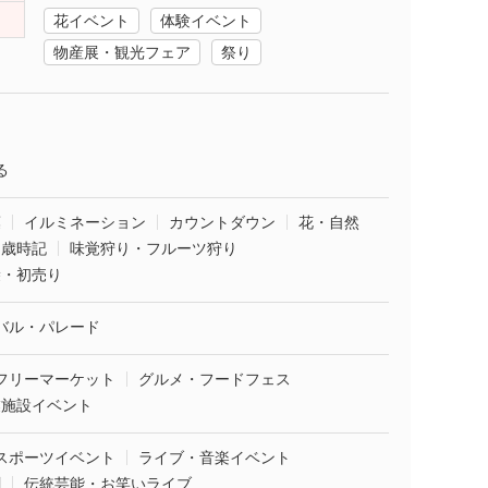
花イベント
体験イベント
物産展・観光フェア
祭り
る
葉
イルミネーション
カウントダウン
花・自然
・歳時記
味覚狩り・フルーツ狩り
袋・初売り
バル・パレード
フリーマーケット
グルメ・フードフェス
業施設イベント
スポーツイベント
ライブ・音楽イベント
劇
伝統芸能・お笑いライブ