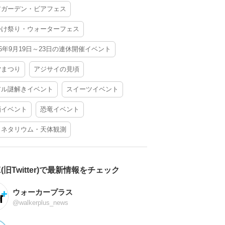
アガーデン・ビアフェス
かけ祭り・ウォーターフェス
26年9月19日～23日の連休開催イベント
夕まつり
アジサイの見頃
アル謎解きイベント
スイーツイベント
酒イベント
恐竜イベント
ラネタリウム・天体観測
X(旧Twitter)で最新情報をチェック
ウォーカープラス
@walkerplus_news