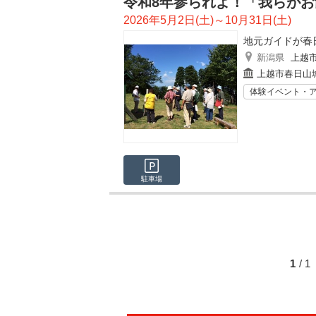
令和8年参られよ！「我らが
2026年5月2日(土)～10月31日(土)
地元ガイドが春
新潟県
上越
上越市春日山
体験イベント・
駐車場
1
/ 