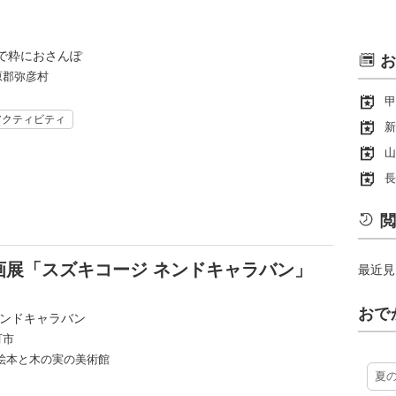
で粋におさんぽ
お
原郡弥彦村
甲
アクティビティ
新
山
長
閲
画展「スズキコージ ネンドキャラバン」
最近見
おで
ネンドキャラバン
町市
 絵本と木の実の美術館
夏