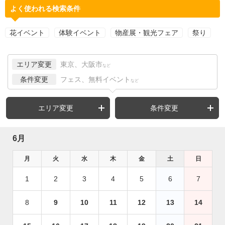
よく使われる検索条件
花イベント
体験イベント
物産展・観光フェア
祭り
エリア変更
東京、大阪市
など
条件変更
フェス、無料イベント
など
エリア変更
条件変更
6月
月
火
水
木
金
土
日
1
2
3
4
5
6
7
8
9
10
11
12
13
14