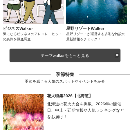
ビジネスWalker
星野リゾートWalker
気になるビジネスのアレコレ、ヒット
星野リゾートが運営する多彩な施設の
の裏側を徹底調査
最新情報をチェック！
テーマwalkerをもっと見る
季節特集
季節を感じる人気のスポットやイベントを紹介
花火特集2026【北海道】
北海道の花火大会を掲載。2026年の開催
日、中止・延期情報や人気ランキングなど
をお届け！