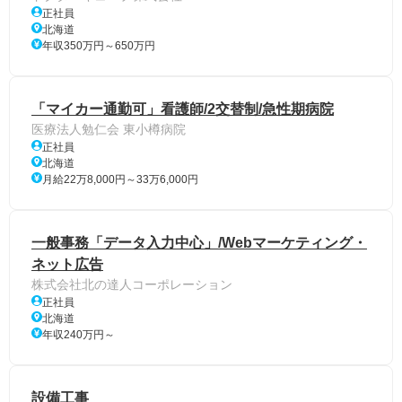
正社員
北海道
年収350万円～650万円
「マイカー通勤可」看護師/2交替制/急性期病院
医療法人勉仁会 東小樽病院
正社員
北海道
月給22万8,000円～33万6,000円
一般事務「データ入力中心」/Webマーケティング・
ネット広告
株式会社北の達人コーポレーション
正社員
北海道
年収240万円～
設備工事