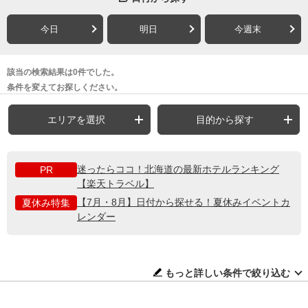
今日
明日
今週末
該当の検索結果は0件でした。
条件を変えてお探しください。
エリアを選択
目的から探す
迷ったらココ！北海道の最新ホテルランキング
PR
【楽天トラベル】
【7月・8月】日付から探せる！夏休みイベントカ
夏休み特集
レンダー
もっと詳しい条件で絞り込む