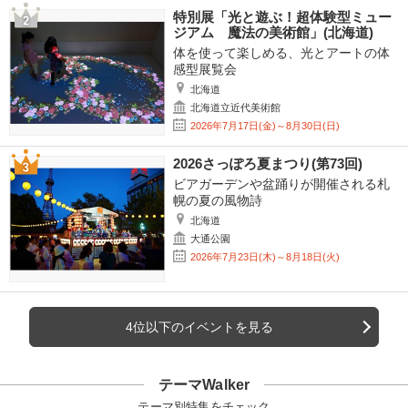
特別展「光と遊ぶ！超体験型ミュー
ジアム 魔法の美術館」(北海道)
体を使って楽しめる、光とアートの体
感型展覧会
北海道
北海道立近代美術館
2026年7月17日(金)～8月30日(日)
2026さっぽろ夏まつり(第73回)
ビアガーデンや盆踊りが開催される札
幌の夏の風物詩
北海道
大通公園
2026年7月23日(木)～8月18日(火)
4位以下のイベントを見る
テーマWalker
テーマ別特集をチェック