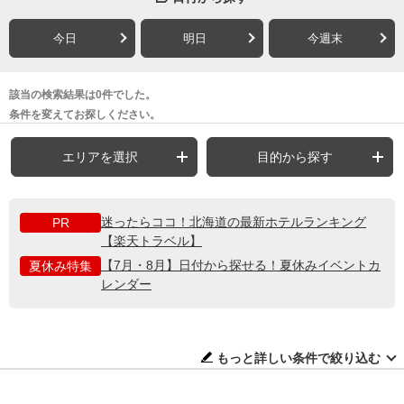
今日
明日
今週末
該当の検索結果は0件でした。
条件を変えてお探しください。
エリアを選択
目的から探す
迷ったらココ！北海道の最新ホテルランキング
PR
【楽天トラベル】
【7月・8月】日付から探せる！夏休みイベントカ
夏休み特集
レンダー
もっと詳しい条件で絞り込む