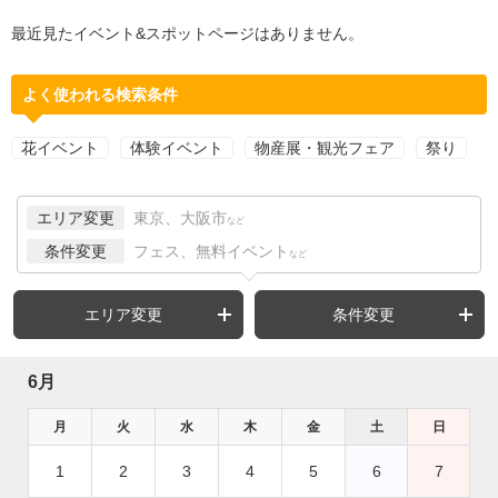
最近見たイベント&スポットページはありません。
よく使われる検索条件
花イベント
体験イベント
物産展・観光フェア
祭り
エリア変更
東京、大阪市
など
条件変更
フェス、無料イベント
など
エリア変更
条件変更
6月
月
火
水
木
金
土
日
1
2
3
4
5
6
7