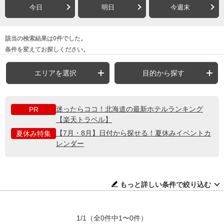
今日
明日
今週末
該当の検索結果は0件でした。
条件を変えてお探しください。
エリアを選択
目的から探す
迷ったらココ！北海道の最新ホテルランキング
PR
【楽天トラベル】
【7月・8月】日付から探せる！夏休みイベントカ
夏休み特集
レンダー
もっと詳しい条件で絞り込む
1/1
（全0件中1〜0件）