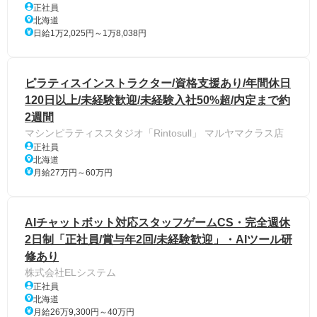
正社員
北海道
日給1万2,025円～1万8,038円
ピラティスインストラクター/資格支援あり/年間休日
120日以上/未経験歓迎/未経験入社50%超/内定まで約
2週間
マシンピラティススタジオ「Rintosull」 マルヤマクラス店
正社員
北海道
月給27万円～60万円
AIチャットボット対応スタッフゲームCS・完全週休
2日制「正社員/賞与年2回/未経験歓迎」・AIツール研
修あり
株式会社ELシステム
正社員
北海道
月給26万9,300円～40万円