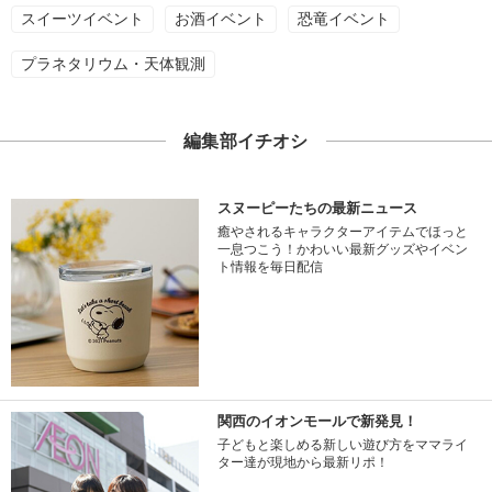
スイーツイベント
お酒イベント
恐竜イベント
プラネタリウム・天体観測
編集部イチオシ
スヌーピーたちの最新ニュース
癒やされるキャラクターアイテムでほっと
一息つこう！かわいい最新グッズやイベン
ト情報を毎日配信
関西のイオンモールで新発見！
子どもと楽しめる新しい遊び方をママライ
ター達が現地から最新リポ！