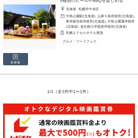
8種類のビールやBBQを楽しめる
北海道
札幌市中央区
中島公園駅(北海道)
,
山鼻９条停留所(北海道)
,
東本願寺前停留所(北海道)
,
中島公園通停留所
(北海道)
,
資生館小学校前停留所(北海道)
札幌エクセルホテル東急
グルメ・フードフェス
駐車場
1/1
（全1件中1〜1件）