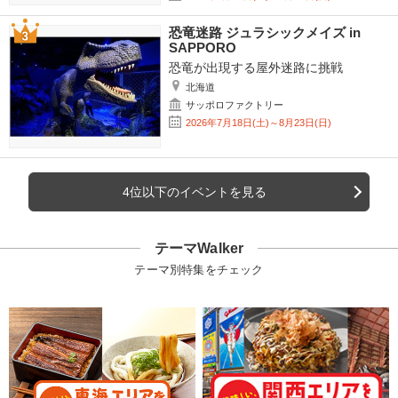
恐竜迷路 ジュラシックメイズ in
SAPPORO
恐竜が出現する屋外迷路に挑戦
北海道
サッポロファクトリー
2026年7月18日(土)～8月23日(日)
4位以下のイベントを見る
テーマWalker
テーマ別特集をチェック