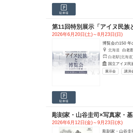
駐車場
第11回特別展示「アイヌ民族
2026年6月20日(土)～8月23日(日)
博覧会の150 
北海道
白老
白老駅(北海道
国立アイヌ民
展示会
講演
駐車場
彫刻家・山谷圭司×写真家・基敦 -静
2026年6月12日(金)～9月23日(水)
彫刻家・山谷圭