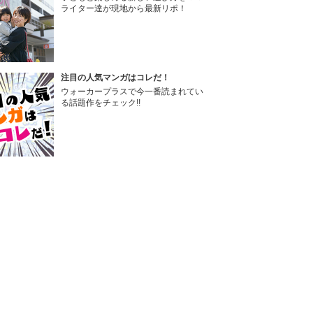
ライター達が現地から最新リポ！
注目の人気マンガはコレだ！
ウォーカープラスで今一番読まれてい
る話題作をチェック!!