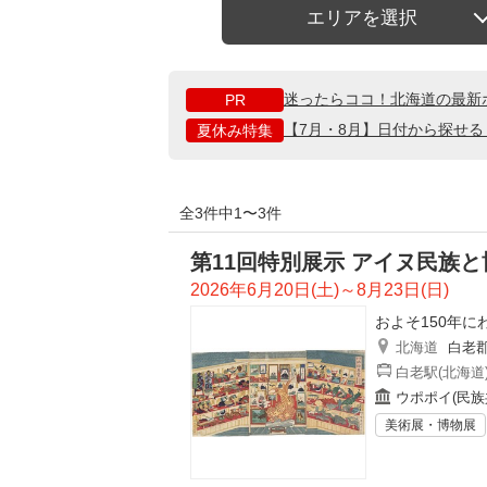
エリアを選択
迷ったらココ！北海道の最新
PR
【7月・8月】日付から探せ
夏休み特集
全3件中1〜3件
第11回特別展示 アイヌ民族と
2026年6月20日(土)～8月23日(日)
およそ150年
北海道
白老
白老駅(北海道
ウポポイ(民族
美術展・博物展