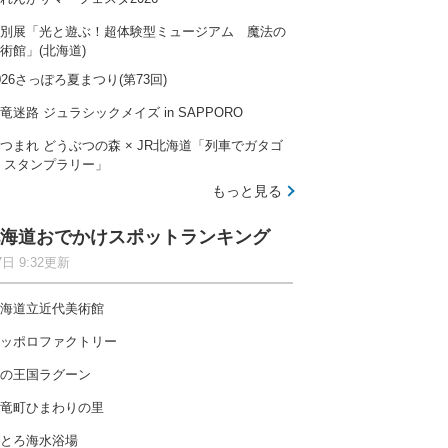
別展「光と遊ぶ！超体験型ミュージアム 魔法の
術館」(北海道)
026さっぽろ夏まつり(第73回)
竜迷路 ジュラシックメイズ in SAPPORO
つまれ どうぶつの森 × JR北海道「列車でガタゴ
 スタンプラリー」
もっと見る
海道おでかけスポットランキング
7日 9:32更新
海道立近代美術館
ッポロファクトリー
の王国ラグーン
竜町ひまわりの里
とろ海水浴場