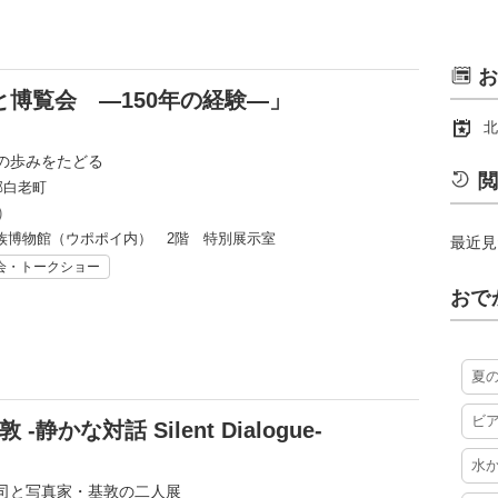
お
と博覧会 ―150年の経験―」
北
年の歩みをたどる
閲
郡白老町
)
族博物館（ウポポイ内） 2階 特別展示室
最近見
会・トークショー
おで
夏
ビ
かな対話 Silent Dialogue-
水
司と写真家・基敦の二人展