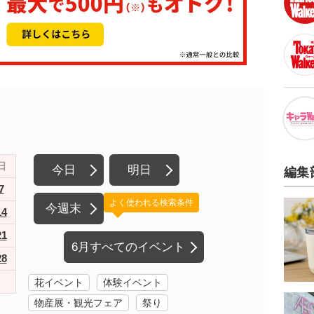
日
今日
明日
編集
7
よく使われる検索条件
今週末
14
21
6月すべてのイベント
28
花イベント
体験イベント
物産展・観光フェア
祭り