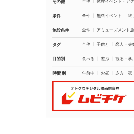
全件
体験イベント・ア
その他
全件
無料イベント
終
条件
全件
アミューズメント
施設条件
全件
子供と
恋人・夫
タグ
目的別
食べる
遊ぶ
観る・学
時間別
午前中
お昼
夕方・夜