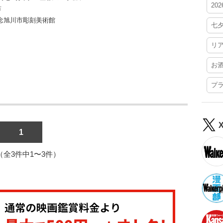
20
市
念旭川市彫刻美術館
七
リ
お
プ
1
1（全3件中1〜3件）