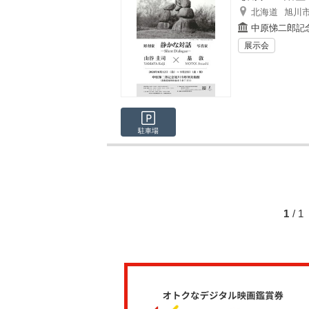
北海道
旭川
中原悌二郎記
展示会
駐車場
1
/ 