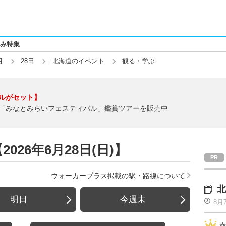
み特集
月
28日
北海道のイベント
観る・学ぶ
ルがセット】
「みなとみらいフェスティバル」鑑賞ツアーを販売中
026年6月28日(日)】
ウォーカープラス掲載の駅・路線について
北
明日
今週末
8月
赤