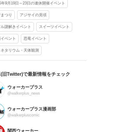
26年9月19日～23日の連休開催イベント
夕まつり
アジサイの見頃
アル謎解きイベント
スイーツイベント
酒イベント
恐竜イベント
ラネタリウム・天体観測
X(旧Twitter)で最新情報をチェック
ウォーカープラス
@walkerplus_news
ウォーカープラス漫画部
@walkerpluscomic
関西ウォーカー