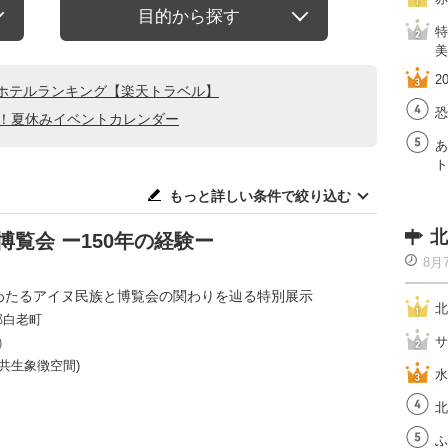
目的から探す
特
美
2
ホテルランキング【楽天トラベル】
恐
る！夏休みイベントカレンダー
あ
ト
もっと詳しい条件で絞り込む
北
博覧会 ー150年の経験ー
8月
にわたるアイヌ民族と博覧会の関わりを辿る特別展示
北
郡白老町
サ
)
共生象徴空間)
水
北
ふ