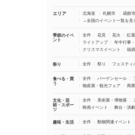
エリア
北海道
札幌市
函館
→全国のイベント一覧を見
全件
花見
花火
紅
季節のイベ
ント
ライトアップ
年中行事
クリスマスイベント
福
全件
祭り
フェスティ
祭り
全件
バーゲンセール
食べる・買
う
物産展・観光フェア
商
全件
美術展・博物展
文化・芸
術・スポー
映画イベント
舞台・演
ツ
全件
動物関連イベント
趣味・生活