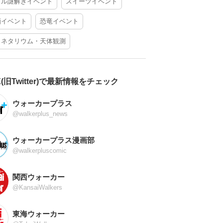
アル謎解きイベント
スイーツイベント
酒イベント
恐竜イベント
ラネタリウム・天体観測
X(旧Twitter)で最新情報をチェック
ウォーカープラス
@walkerplus_news
ウォーカープラス漫画部
@walkerpluscomic
関西ウォーカー
@KansaiWalkers
東海ウォーカー