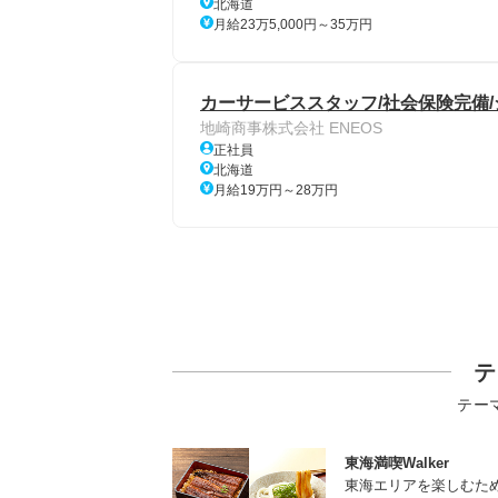
北海道
月給23万5,000円～35万円
カーサービススタッフ/社会保険完備/シ
地崎商事株式会社 ENEOS
正社員
北海道
月給19万円～28万円
テ
テー
東海満喫Walker
東海エリアを楽しむた