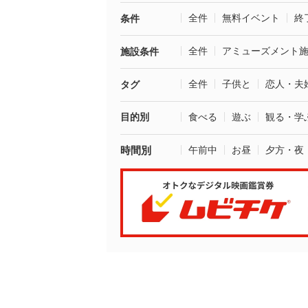
全件
無料イベント
終
条件
全件
アミューズメント
施設条件
全件
子供と
恋人・夫
タグ
目的別
食べる
遊ぶ
観る・学
時間別
午前中
お昼
夕方・夜