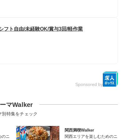
フト自由/未経験OK/賞与3回/軽作業
Sponsored by
ーマWalker
マ別特集をチェック
関西満喫Walker
めのニ
関西エリアを楽しむためのニ