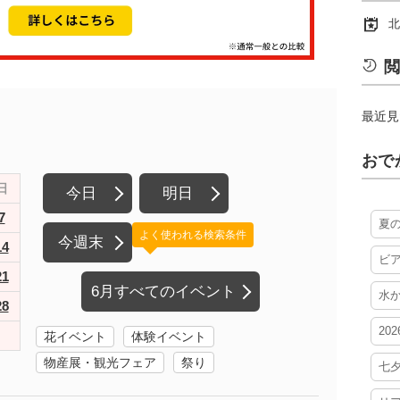
北
閲
最近見
おで
日
今日
明日
7
夏
よく使われる検索条件
今週末
14
ビ
21
6月すべてのイベント
水
28
20
花イベント
体験イベント
物産展・観光フェア
祭り
七