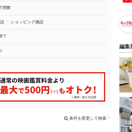
了間際
施設
ショッピング施設
婦で
編集
ぶ
条件を変更して検索