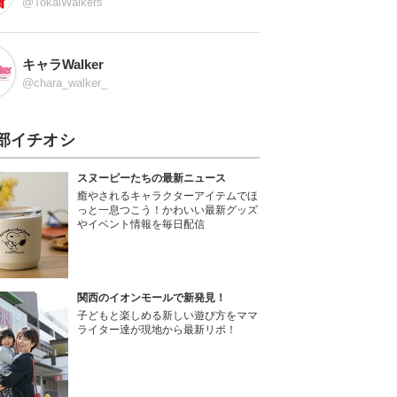
@TokaiWalkers
キャラWalker
@chara_walker_
部イチオシ
スヌーピーたちの最新ニュース
癒やされるキャラクターアイテムでほ
っと一息つこう！かわいい最新グッズ
やイベント情報を毎日配信
関西のイオンモールで新発見！
子どもと楽しめる新しい遊び方をママ
ライター達が現地から最新リポ！