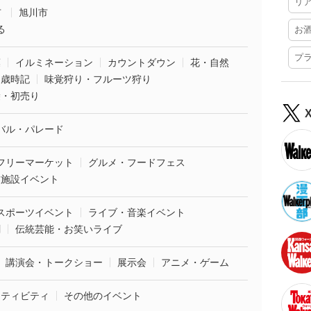
リ
市
旭川市
る
お
プ
葉
イルミネーション
カウントダウン
花・自然
・歳時記
味覚狩り・フルーツ狩り
袋・初売り
バル・パレード
フリーマーケット
グルメ・フードフェス
業施設イベント
スポーツイベント
ライブ・音楽イベント
劇
伝統芸能・お笑いライブ
講演会・トークショー
展示会
アニメ・ゲーム
クティビティ
その他のイベント