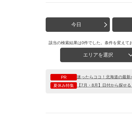
今日
該当の検索結果は0件でした。条件を変えて
エリアを選択
迷ったらココ！北海道の最新
PR
【7月・8月】日付から探せ
夏休み特集