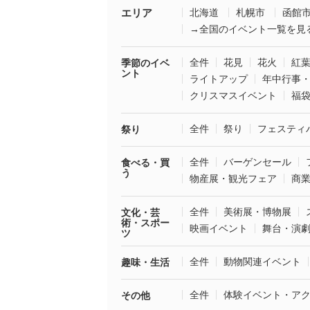
エリア
北海道
札幌市
函館
→全国のイベント一覧を見
全件
花見
花火
紅
季節のイベ
ント
ライトアップ
年中行事
クリスマスイベント
福
全件
祭り
フェスティ
祭り
全件
バーゲンセール
食べる・買
う
物産展・観光フェア
商
全件
美術展・博物展
文化・芸
術・スポー
映画イベント
舞台・演
ツ
全件
動物関連イベント
趣味・生活
全件
体験イベント・ア
その他