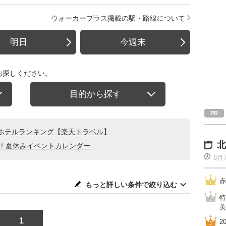
ウォーカープラス掲載の駅・路線について
明日
今週末
お探しください。
目的から探す
ホテルランキング【楽天トラベル】
北
る！夏休みイベントカレンダー
8月
赤
もっと詳しい条件で絞り込む
特
美
1
2