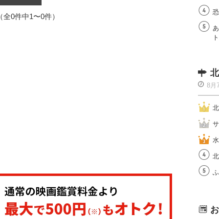
恐
1（全0件中1〜0件）
あ
ト
北
8月
北
サ
水
北
ふ
お