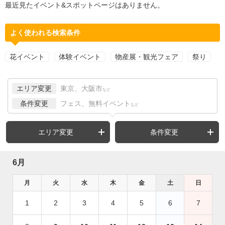
最近見たイベント&スポットページはありません。
よく使われる検索条件
花イベント
体験イベント
物産展・観光フェア
祭り
エリア変更
東京、大阪市
など
条件変更
フェス、無料イベント
など
エリア変更
条件変更
6月
月
火
水
木
金
土
日
1
2
3
4
5
6
7