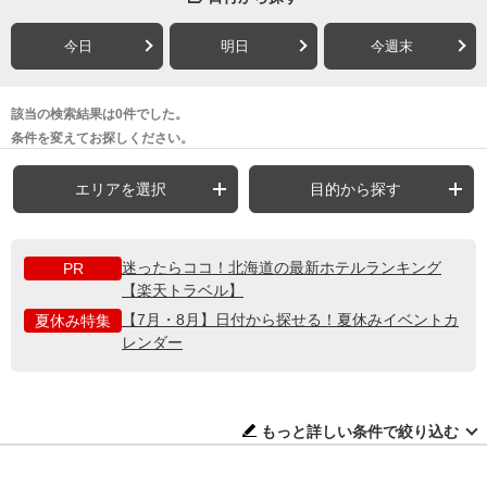
今日
明日
今週末
該当の検索結果は0件でした。
条件を変えてお探しください。
エリアを選択
目的から探す
迷ったらココ！北海道の最新ホテルランキング
PR
【楽天トラベル】
【7月・8月】日付から探せる！夏休みイベントカ
夏休み特集
レンダー
もっと詳しい条件で絞り込む