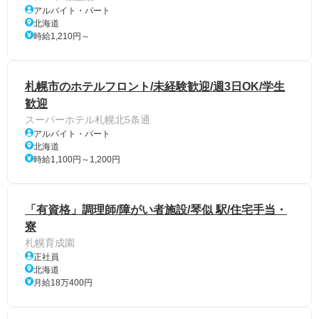
アルバイト・パート
北海道
時給1,210円～
札幌市のホテルフロント/未経験歓迎/週3日OK/学生
歓迎
スーパーホテル札幌北5条通
アルバイト・パート
北海道
時給1,100円～1,200円
「有資格」調理師/障がい者施設/琴似 駅/住宅手当・
寮
札幌育成園
正社員
北海道
月給18万400円