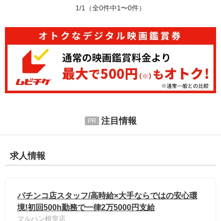
1/1
（全0件中1〜0件）
注目情報
求人情報
パチンコ店スタッフ/高時給×大手ならではの安心環
境!初回500h勤務で一律2万5000円支給
マルハン根室店