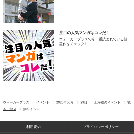
注目の人気マンガはコレだ！
ウォーカープラスで今一番読まれている話
題作をチェック!!
ウォーカープラス
イベント
2026年06月
29日
北海道のイベント
観
る・学ぶ
無料イベント
利用規約
プライバシーポリシー