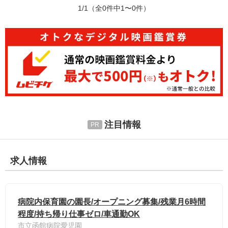
1/1
（全0件中1〜0件）
注目情報
求人情報
病院内保育園の園長/オープニング募集/残業月6時間
程度/持ち帰り仕事ゼロ/車通勤OK
市立函館病院愛児園