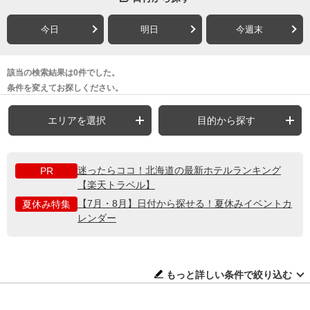
今日
明日
今週末
該当の検索結果は0件でした。
条件を変えてお探しください。
エリアを選択
目的から探す
迷ったらココ！北海道の最新ホテルランキング
PR
【楽天トラベル】
【7月・8月】日付から探せる！夏休みイベントカ
夏休み特集
レンダー
もっと詳しい条件で絞り込む