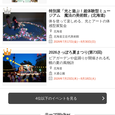
特別展「光と遊ぶ！超体験型ミュー
ジアム 魔法の美術館」(北海道)
体を使って楽しめる、光とアートの体
感型展覧会
北海道
北海道立近代美術館
2026年7月17日(金)～8月30日(日)
2026さっぽろ夏まつり(第73回)
ビアガーデンや盆踊りが開催される札
幌の夏の風物詩
北海道
大通公園
2026年7月23日(木)～8月18日(火)
4位以下のイベントを見る
テーマWalker