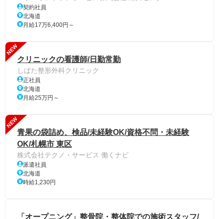
契約社員
北海道
月給17万6,400円～
NEW
クリニックの看護師/日勤常勤
しばた整形外科クリニック
正社員
北海道
月給25万円～
NEW
青果の袋詰め、検品/未経験OK/資格不問・未経験
OK/札幌市 東区
株式会社テクノ・サービス 働くナビ
派遣社員
北海道
時給1,230円
「オープニング」整骨院・整体院での施術スタッフ/