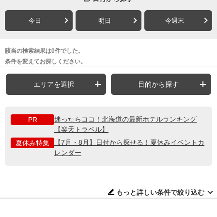
今日
明日
今週末
該当の検索結果は0件でした。
条件を変えてお探しください。
エリアを選択
目的から探す
迷ったらココ！北海道の最新ホテルランキング
PR
【楽天トラベル】
【7月・8月】日付から探せる！夏休みイベントカ
夏休み特集
レンダー
もっと詳しい条件で絞り込む