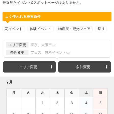
最近見たイベント&スポットページはありません。
よく使われる検索条件
花イベント
体験イベント
物産展・観光フェア
祭り
エリア変更
東京、大阪市
など
条件変更
フェス、無料イベント
など
エリア変更
条件変更
7月
月
火
水
木
金
土
日
1
2
3
4
5