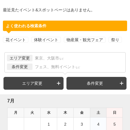
最近見たイベント&スポットページはありません。
よく使われる検索条件
花イベント
体験イベント
物産展・観光フェア
祭り
エリア変更
東京、大阪市
など
条件変更
フェス、無料イベント
など
エリア変更
条件変更
7月
月
火
水
木
金
土
日
1
2
3
4
5