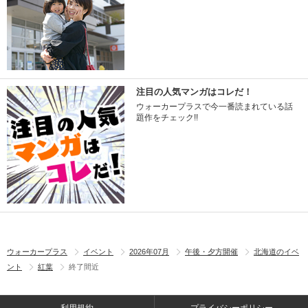
注目の人気マンガはコレだ！
ウォーカープラスで今一番読まれている話
題作をチェック!!
ウォーカープラス
イベント
2026年07月
午後・夕方開催
北海道のイベ
ント
紅葉
終了間近