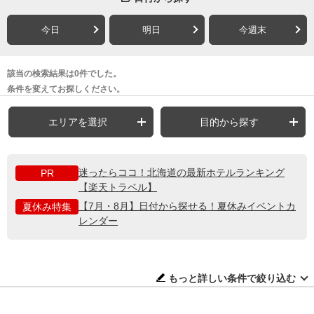
今日
明日
今週末
該当の検索結果は0件でした。
条件を変えてお探しください。
エリアを選択
目的から探す
迷ったらココ！北海道の最新ホテルランキング
PR
【楽天トラベル】
【7月・8月】日付から探せる！夏休みイベントカ
夏休み特集
レンダー
もっと詳しい条件で絞り込む