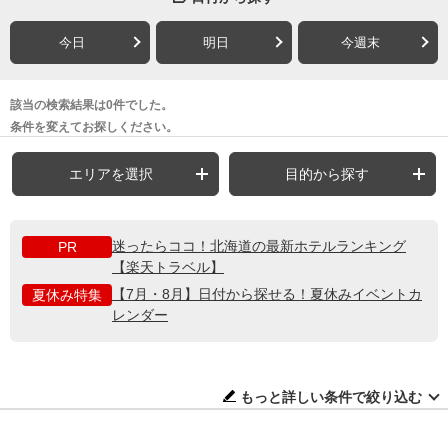
今日
明日
今週末
該当の検索結果は0件でした。
条件を変えてお探しください。
エリアを選択
目的から探す
迷ったらココ！北海道の最新ホテルランキング
PR
【楽天トラベル】
【7月・8月】日付から探せる！夏休みイベントカ
夏休み特集
レンダー
もっと詳しい条件で絞り込む