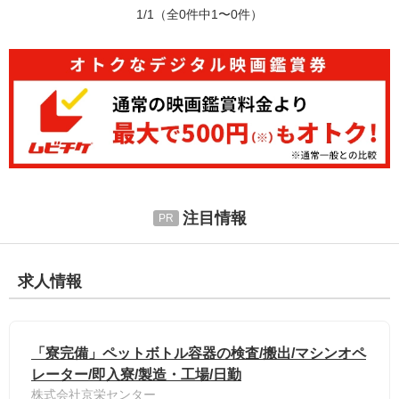
1/1
（全0件中1〜0件）
注目情報
求人情報
「寮完備」ペットボトル容器の検査/搬出/マシンオペ
レーター/即入寮/製造・工場/日勤
株式会社京栄センター