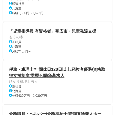
派遣社員
北海道
時給1,300円～1,625円
「児童指導員 有資格者」帯広市・児童発達支援
もくの木
正社員
北海道
月給21万円～
税務・税理士/年間休日120日以上/経験者優遇/資格取
得支援制度/学歴不問/急募求人
ひかり税理士法人
正社員
北海道
年収430万円～1,030万円
介護職員・ヘルパー/介護福祉士/特別養護老人ホー