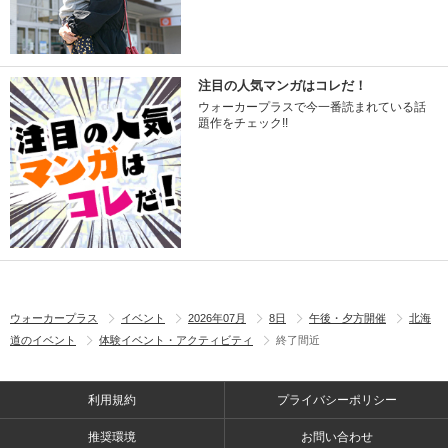
注目の人気マンガはコレだ！
ウォーカープラスで今一番読まれている話
題作をチェック!!
ウォーカープラス
イベント
2026年07月
8日
午後・夕方開催
北海
道のイベント
体験イベント・アクティビティ
終了間近
利用規約
プライバシーポリシー
推奨環境
お問い合わせ