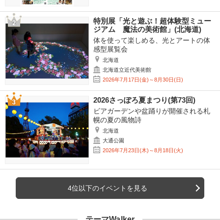
特別展「光と遊ぶ！超体験型ミュー
ジアム 魔法の美術館」(北海道)
体を使って楽しめる、光とアートの体
感型展覧会
北海道
北海道立近代美術館
2026年7月17日(金)～8月30日(日)
2026さっぽろ夏まつり(第73回)
ビアガーデンや盆踊りが開催される札
幌の夏の風物詩
北海道
大通公園
2026年7月23日(木)～8月18日(火)
4位以下のイベントを見る
テーマWalker