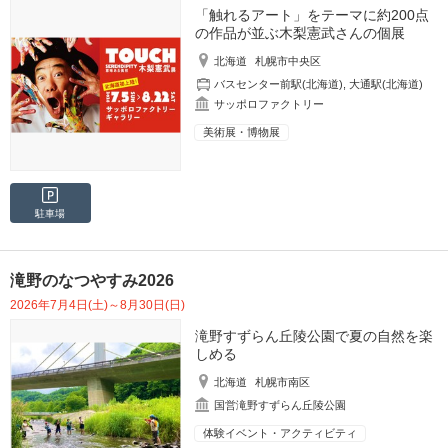
「触れるアート」をテーマに約200点
の作品が並ぶ木梨憲武さんの個展
北海道
札幌市中央区
バスセンター前駅(北海道)
,
大通駅(北海道)
サッポロファクトリー
美術展・博物展
駐車場
滝野のなつやすみ2026
2026年7月4日(土)～8月30日(日)
滝野すずらん丘陵公園で夏の自然を楽
しめる
北海道
札幌市南区
国営滝野すずらん丘陵公園
体験イベント・アクティビティ