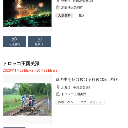
北海道
虻田郡洞爺湖町
洞爺湖温泉湖畔
入場無料
花火
入場無料
駐車場
トロッコ王国美深
2026年4月29日(水)～10月18日(日)
緑の中を駆け抜ける往復10kmの旅
北海道
中川郡美深町
トロッコ王国美深
体験イベント・アクティビティ