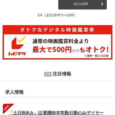
次の10件
1/4
（全31件中1〜10件）
注目情報
求人情報
NEW
「土日祝休み」/正看護師/非常勤/日勤のみ/デイサー