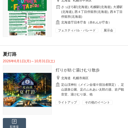
北海道
札幌市中央区
さっぽろ駅(北海道)
,
札幌駅(北海道)
,
大通駅
(北海道)
,
西４丁目停留所(北海道)
,
西８丁目
停留所(北海道)
北海道庁旧本庁舎（赤れんが庁舎）
フェスティバル・パレード
展示会
夏灯路
2026年6月1日(月)～10月31日(土)
灯りが紡ぐ湯けむり散歩
北海道
札幌市南区
定山渓神社（メイン会場※宿泊者限定）、定
山源泉公園、足のふれあい太郎の湯、岩戸観
音堂、湯けむり坂、他
ライトアップ
その他のイベント
駐車場