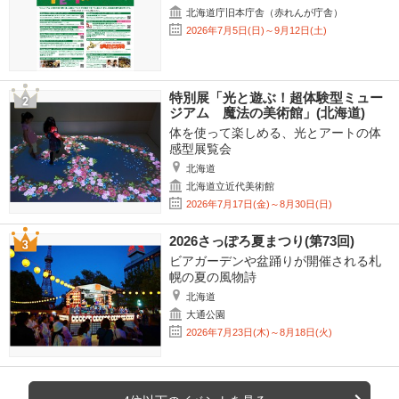
北海道庁旧本庁舎（赤れんが庁舎）
2026年7月5日(日)～9月12日(土)
特別展「光と遊ぶ！超体験型ミュー
ジアム 魔法の美術館」(北海道)
体を使って楽しめる、光とアートの体
感型展覧会
北海道
北海道立近代美術館
2026年7月17日(金)～8月30日(日)
2026さっぽろ夏まつり(第73回)
ビアガーデンや盆踊りが開催される札
幌の夏の風物詩
北海道
大通公園
2026年7月23日(木)～8月18日(火)