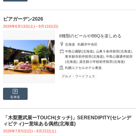
ビアガーデン2026
2026年6月13日(土)～9月13日(日)
8種類のビールやBBQを楽しめる
北海道
札幌市中央区
中島公園駅(北海道)
,
山鼻９条停留所(北海道)
,
東本願寺前停留所(北海道)
,
中島公園通停留所
(北海道)
,
資生館小学校前停留所(北海道)
札幌エクセルホテル東急
グルメ・フードフェス
駐車場
「木梨憲武展ーTOUCH(タッチ)」SERENDIPITY(セレンデ
ィピティ)ー意味ある偶然(北海道)
2026年7月5日(日)～8月22日(土)