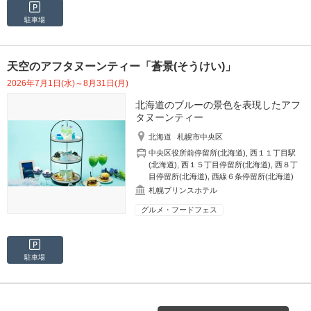
駐車場
天空のアフタヌーンティー「蒼景(そうけい)」
2026年7月1日(水)～8月31日(月)
北海道のブルーの景色を表現したアフ
タヌーンティー
北海道
札幌市中央区
中央区役所前停留所(北海道)
,
西１１丁目駅
(北海道)
,
西１５丁目停留所(北海道)
,
西８丁
目停留所(北海道)
,
西線６条停留所(北海道)
札幌プリンスホテル
グルメ・フードフェス
駐車場