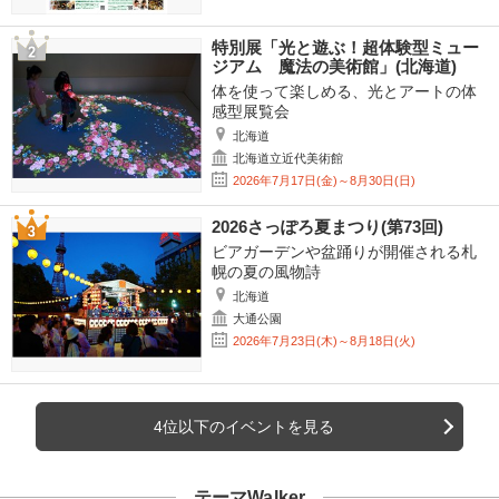
特別展「光と遊ぶ！超体験型ミュー
ジアム 魔法の美術館」(北海道)
体を使って楽しめる、光とアートの体
感型展覧会
北海道
北海道立近代美術館
2026年7月17日(金)～8月30日(日)
2026さっぽろ夏まつり(第73回)
ビアガーデンや盆踊りが開催される札
幌の夏の風物詩
北海道
大通公園
2026年7月23日(木)～8月18日(火)
4位以下のイベントを見る
テーマWalker