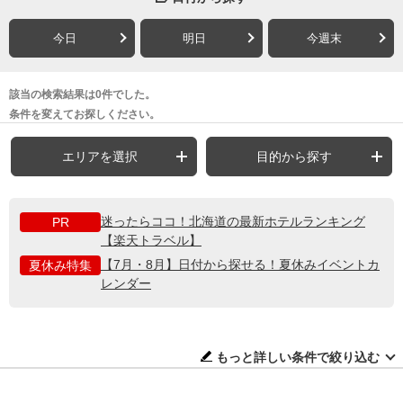
今日
明日
今週末
該当の検索結果は0件でした。
条件を変えてお探しください。
エリアを選択
目的から探す
迷ったらココ！北海道の最新ホテルランキング
PR
【楽天トラベル】
【7月・8月】日付から探せる！夏休みイベントカ
夏休み特集
レンダー
もっと詳しい条件で絞り込む