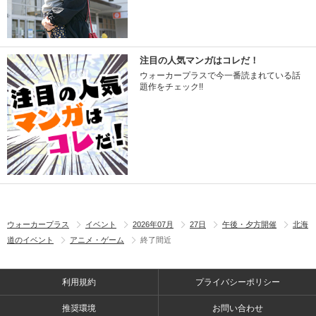
注目の人気マンガはコレだ！
ウォーカープラスで今一番読まれている話
題作をチェック!!
ウォーカープラス
イベント
2026年07月
27日
午後・夕方開催
北海
道のイベント
アニメ・ゲーム
終了間近
利用規約
プライバシーポリシー
推奨環境
お問い合わせ